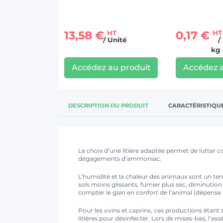
13,58 €
0,17 €
HT
HT
/ Unité
/
kg
Accédez au produit
Accédez a
DESCRIPTION DU PRODUIT
CARACTÉRISTIQU
Le choix d’une litière adaptée permet de lutter con
dégagements d’ammoniac.
L’humidité et la chaleur des animaux sont un t
sols moins glissants, fumier plus sec, diminutio
compter le gain en confort de l’animal (dépense m
Pour les ovins et caprins, ces productions étant s
litières pour désinfecter. Lors de mises-bas, l’a