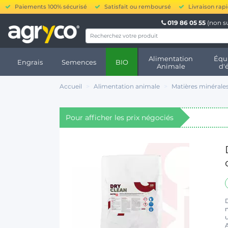
Paiements 100% sécurisé
Satisfait ou remboursé
Livraison rap
019 86 05 55
(non s
Alimentation
Équ
Engrais
Semences
BIO
Animale
d'
Accueil
Alimentation animale
Matières minérales
Pour afficher les prix négociés
dans ma ville
u