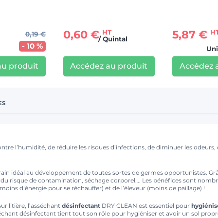
0,60 €
5,87 €
HT
H
0,19 €
/ Quintal
- 10 %
Uni
u produit
Accédez au produit
Accédez 
ES
tre l’humidité, de réduire les risques d’infections, de diminuer les odeurs, d’
errain idéal au développement de toutes sortes de germes opportunistes. G
n du risque de contamination, séchage corporel…. Les bénéfices sont nombre
oins d’énergie pour se réchauffer) et de l’éleveur (moins de paillage) !
ur litière, l’asséchant
désinfectant
DRY CLEAN est essentiel pour
hygiénise
sséchant désinfectant tient tout son rôle pour hygiéniser et avoir un sol pro