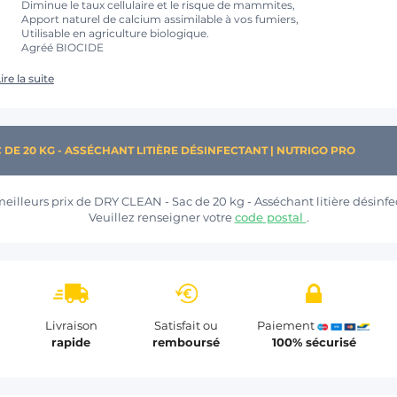
Diminue le taux cellulaire et le risque de mammites,
Apport naturel de calcium assimilable à vos fumiers,
Utilisable en agriculture biologique.
Agréé BIOCIDE
ire la suite
 DE 20 KG - ASSÉCHANT LITIÈRE DÉSINFECTANT | NUTRIGO PRO
meilleurs prix de DRY CLEAN - Sac de 20 kg - Asséchant litière désinfe
Veuillez renseigner votre
code postal
.
Livraison
Satisfait ou
Paiement
rapide
remboursé
100% sécurisé