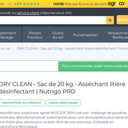
ide
4,6/5
fête ses 10 ans et devient
urtaxé) ou
service client
(réponse sous 4H)
BLOG
ipement
Pièces
Outils
Moissonne
Pulvérisation
élevage
Tracteur
du sol
Batteus
 et sel
DRY CLEAN - Sac de 20 kg - Asséchant litière désinfectant | Nut
Pour commander, saisir votre code po
DRY CLEAN - Sac de 20 kg - Asséchant litière
désinfectant | Nutrigo PRO
DESCRIPTION DU PRODUIT
CARACTÉRISTIQUES
Désinfectant Asséchant agréé BIOCIDE 100% naturel : mélange de poudres
minérales désinfectantes et asséchantes pour une atmosphère plus saine et
ne litière plus sèche pour le bien-être de vos animaux. Utilisable en
Agriculture Biologique.