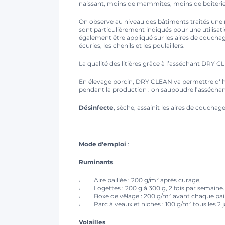
naissant, moins de mammites, moins de boiterie
On observe au niveau des bâtiments traités une ne
sont particulièrement indiqués pour une utilisat
également être appliqué sur les aires de couchage d
écuries, les chenils et les poulaillers.
La qualité des litières grâce à l’asséchant DRY 
En élevage porcin, DRY CLEAN va permettre d‘ h
pendant la production : on saupoudre l’assécha
Désinfecte
, sèche, assainit les aires de couch
Mode d’emploi
:
Ruminants
Aire paillée : 200 g/m² après curage,
Logettes : 200 g à 300 g, 2 fois par semaine.
Boxe de vêlage : 200 g/m² avant chaque pail
Parc à veaux et niches : 100 g/m² tous les 2 j
Volailles