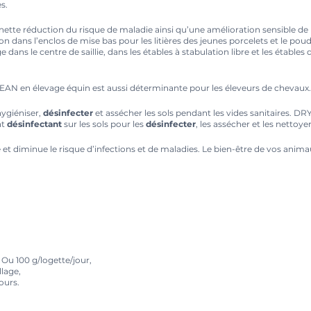
s.
tte réduction du risque de maladie ainsi qu’une amélioration sensible de la
ion dans l’enclos de mise bas pour les litières des jeunes porcelets et le
ans le centre de saillie, dans les étables à stabulation libre et les étables d
CLEAN en élevage équin est aussi déterminante pour les éleveurs de chevaux.
ygiéniser,
désinfecter
et assécher les sols pendant les vides sanitaires. DR
nt
désinfectant
sur les sols pour les
désinfecter
, les assécher et les netto
age et diminue le risque d’infections et de maladies. Le bien-être de vos a
 Ou 100 g/logette/jour,
lage,
ours.