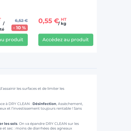
0,55 €
T
HT
6,52 €
/
/ kg
- 10 %
té
au produit
Accédez au produit
assainir les surfaces et de limiter les
râce à DRY CLEAN :
Désinfection
, Assèchement,
ux et l’investissement toujours rentable ! Sans
r les sols
. On va épandre DRY CLEAN sur les
pre et sec : moins de diarrhées des agneaux