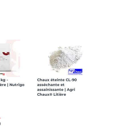
kg -
Chaux éteinte CL-90
ère | Nutrigo
asséchante et
assainissante | Agri
Chaux® Litière
T
g