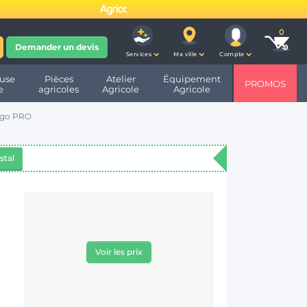
fête ses 10 ans et devient
Demander un devis
Services
Ma ville
Compte
use
Pièces
Atelier
Équipement
PROMOS
e
agricoles
Agricole
Agricole
rigo PRO
stal
Voir les prix