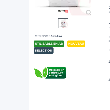
m
Référence :
486343
s
UTILISABLE EN AB
NOUVEAU
SÉLECTION