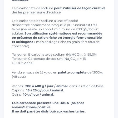
Le bicarbonate de sodium
peut s'utiliser de façon curative
dés les premier signe d'acidose.
Le bicarbonate de sodium a une efficacité
démontrée notamment lorsque le pH ruminal est très
faible (nécessite un apport minimum de 200 g/j / bovin
adulte).
Son utilisation systématique est recommandée
en présence de ration riche en énergie fermentescible
et acidogène
( maïs ensilage riche en grain, fort taux de
concentré).
Teneur en Bicarbonate de sodium (NaHCO
) : ≥ 99,0%
3
Teneur en Carbonate de sodium (Na
CO
) : < 1%
2
3
DLUO : 2 ans
Vendu en sacs de 25kg ou en
palette complète
de 1300kg
(48 sacs).
Vaches :
200 à 400 g / jour / animal
dans la ration de base.
Caprins
:
15 à 25 g / jour / animal
.
Ovins
:
10 g
/ jour / animal
.
La bicarbonate présente une BACA (balance
anions/cations) positive.
Il ne doit pas être distribué aux vaches taries .