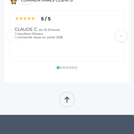
5
/
5
CLAUDE C.
Di
du 74 (France)
Polyculteur-Eleveur
Pol
Commande reçue en juillet 2026
Co
Dé
14 JOURS POUR 
DES PRIX 100% 