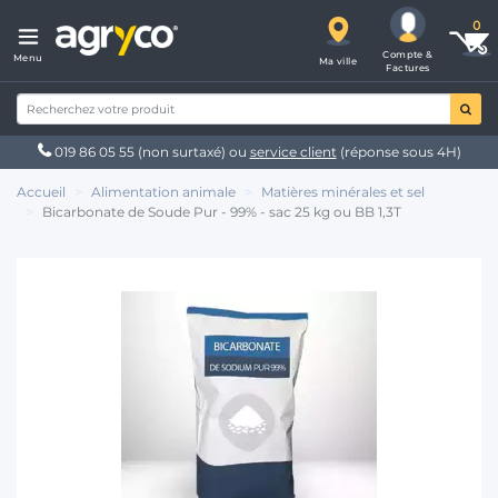
Compte &
Menu
Ma ville
Factures
019 86 05 55
(non surtaxé) ou
service client
(réponse sous 4H)
Accueil
Alimentation animale
Matières minérales et sel
Bicarbonate de Soude Pur - 99% - sac 25 kg ou BB 1,3T