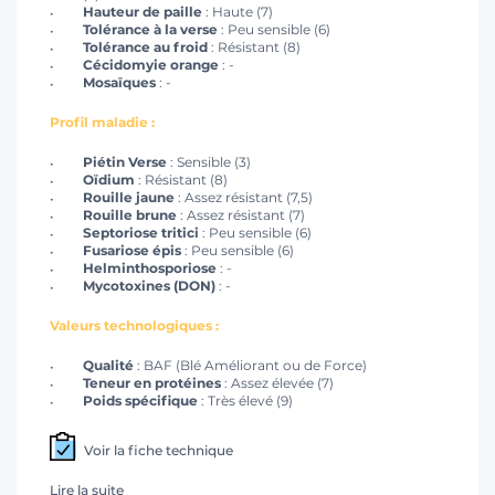
Hauteur de paille
: Haute (7)
Tolérance à la verse
: Peu sensible (6)
Tolérance au froid
: Résistant (8)
Cécidomyie orange
: -
Mosaïques
: -
Profil maladie :
Piétin Verse
: Sensible (3)
Oïdium
: Résistant (8)
Rouille jaune
: Assez résistant (7,5)
Rouille brune
: Assez résistant (7)
Septoriose tritici
: Peu sensible (6)
Fusariose épis
: Peu sensible (6)
Helminthosporiose
: -
Mycotoxines (DON)
: -
Valeurs technologiques :
Qualité
: BAF (Blé Améliorant ou de Force)
Teneur en protéines
: Assez élevée (7)
Poids spécifique
: Très élevé (9)
Voir la fiche technique
Lire la suite