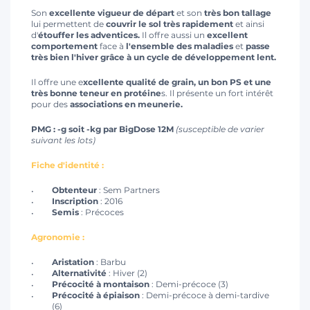
Son
excellente vigueur de départ
et son
très bon tallage
lui permettent de
couvrir le sol très rapidement
et ainsi
d'
étouffer les adventices.
Il offre aussi un
excellent
comportement
face à
l'ensemble des maladies
et
passe
très bien l'hiver grâce à un cycle de développement lent.
Il offre une e
xcellente qualité de grain, un bon PS et une
très bonne teneur en protéine
s. Il présente un fort intérêt
pour des
associations en meunerie.
PMG : -g soit -kg par BigDose 12M
(susceptible de varier
suivant les lots)
Fiche d'identité :
Obtenteur
: Sem Partners
Inscription
: 2016
Semis
: Précoces
Agronomie :
Aristation
: Barbu
Alternativité
: Hiver (2)
Précocité à montaison
: Demi-précoce (3)
Précocité à épiaison
: Demi-précoce à demi-tardive
(6)