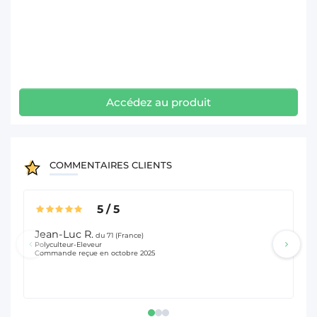
Accédez au produit
COMMENTAIRES CLIENTS
5
/
5
Jean-Luc R.
Th
du 71 (France)
Polyculteur-Eleveur
Pol
Commande reçue en octobre 2025
Co
Li