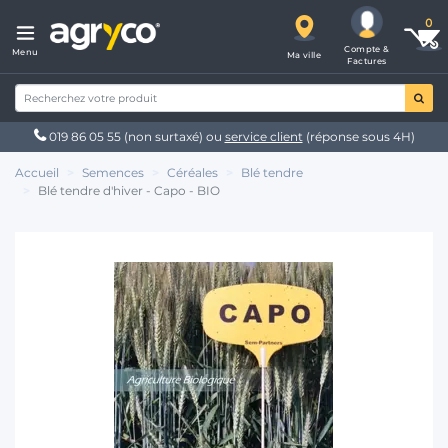
Compte &
Menu
Ma ville
Factures
019 86 05 55
(non surtaxé) ou
service client
(réponse sous 4H)
Accueil
Semences
Céréales
Blé tendre
Blé tendre d'hiver - Capo - BIO