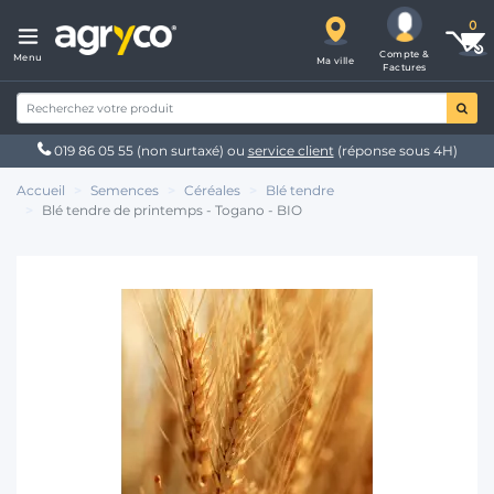
Compte &
Menu
Ma ville
Factures
019 86 05 55
(non surtaxé) ou
service client
(réponse sous 4H)
Accueil
Semences
Céréales
Blé tendre
Blé tendre de printemps - Togano - BIO