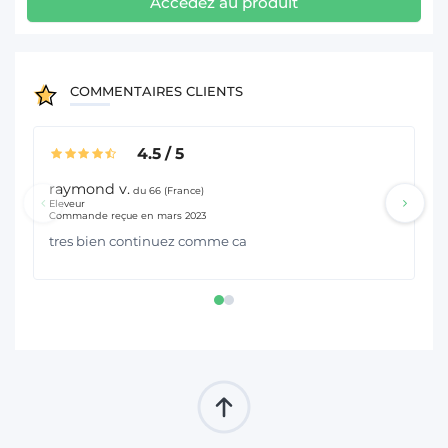
Accédez au produit
COMMENTAIRES CLIENTS
4.5
/
5
raymond v.
Je
du 66 (France)
Eleveur
Pol
Commande reçue en mars 2023
Co
tres bien continuez comme ca