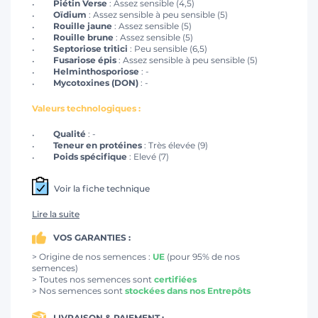
Piétin Verse
: Assez sensible (4,5)
Oïdium
: Assez sensible à peu sensible (5)
Rouille jaune
: Assez sensible (5)
Rouille brune
: Assez sensible (5)
Septoriose tritici
: Peu sensible (6,5)
Fusariose épis
: Assez sensible à peu sensible (5)
Helminthosporiose
: -
Mycotoxines (DON)
: -
Valeurs technologiques :
Qualité
: -
Teneur en protéines
: Très élevée (9)
Poids spécifique
: Elevé (7)
Voir la fiche technique
Lire la suite
VOS GARANTIES :
> Origine de nos semences :
UE
(pour 95% de nos
semences)
> Toutes nos semences sont
certifiées
> Nos semences sont
stockées dans nos Entrepôts
LIVRAISON & PAIEMENT :