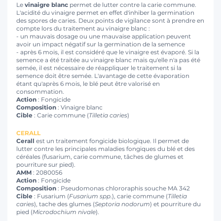
Le
vinaigre blanc
permet de lutter contre la carie commune.
L'acidité du vinaigre permet en effet d'inhiber la germination
des spores de caries. Deux points de vigilance sont à prendre en
compte lors du traitement au vinaigre blanc :
- un mauvais dosage ou une mauvaise application peuvent
avoir un impact négatif sur la germination de la semence
- après 6 mois, il est considéré que le vinaigre est évaporé. Si la
semence a été traitée au vinaigre blanc mais qu'elle n'a pas été
semée, il est nécessaire de réappliquer le traitement si la
semence doit être semée. L'avantage de cette évaporation
étant qu'après 6 mois, le blé peut être valorisé en
consommation.
Action
: Fongicide
Composition
: Vinaigre blanc
Cible
: Carie commune (
Tilletia caries
)
CERALL
Cerall
est un traitement fongicide biologique. Il permet de
lutter contre les principales maladies fongiques du blé et des
céréales (fusarium, carie commune, tâches de glumes et
pourriture sur pied).
AMM
: 2080056
Action
: Fongicide
Composition
: Pseudomonas chlororaphis souche MA 342
Cible
: Fusarium (
Fusarium spp
.), carie commune (
Tilletia
caries
), tache des glumes (
Septoria nodorum
) et pourriture du
pied (
Microdochium nivale
).