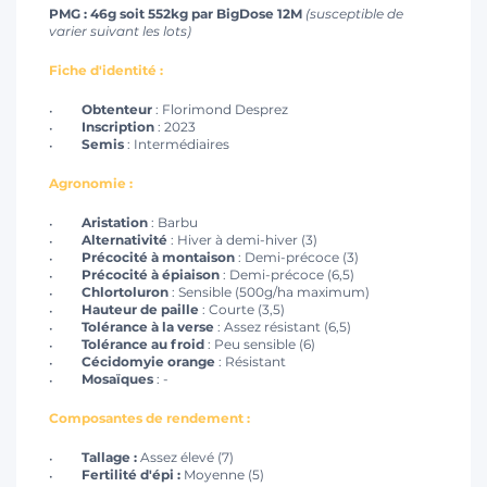
PMG : 46g soit 552kg par BigDose 12M
(susceptible de
varier suivant les lots)
Fiche d'identité :
Obtenteur
: Florimond Desprez
Inscription
: 2023
Semis
: Intermédiaires
Agronomie :
Aristation
: Barbu
Alternativité
: Hiver à demi-hiver (3)
Précocité à montaison
: Demi-précoce (3)
Précocité à épiaison
: Demi-précoce (6,5)
Chlortoluron
: Sensible (500g/ha maximum)
Hauteur de paille
: Courte (3,5)
Tolérance à la verse
: Assez résistant (6,5)
Tolérance au froid
: Peu sensible (6)
Cécidomyie orange
: Résistant
Mosaïques
: -
Composantes de rendement :
Tallage :
Assez élevé (7)
Fertilité d'épi :
Moyenne (5)