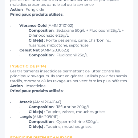
maladies présentes dans le sol ou la semence.
Action
: Fongicide
Principaux produits utilisés
:
Vibrance Gold
(AMM 2110102)
Composition
: Sedaxane 50g/L + Fludioxonil 25g/L +
Difénoconazole 25g/L
Cible(s)
: Fonte des semis, carie, charbon nu,
fusariose, rhizoctone, septoriose
Celest Net
(AMM 2030323)
Composition
: Fludioxonil 25g/L
INSECTICIDE (= T4)
Les traitements insecticides permettent de lutter contre les
principaux ravageurs. Ils sont en général utilisés pour des semis
tardifs, moment où les ravageurs peuvent être les plus néfastes.
Action
: Insecticide
Principaux produits utilisés
:
Attack
(AMM 2040146)
Composition
: Téfluthrine 200g/L
Cible(s)
: Taupins, zabres, mouches grises
Langis
(AMM 2090111) :
Composition
: Cyperméthrine 300g/L
Cible(s)
: Taupins, mouches grises
FONGICIDE PIETIN ECHAUDAGE