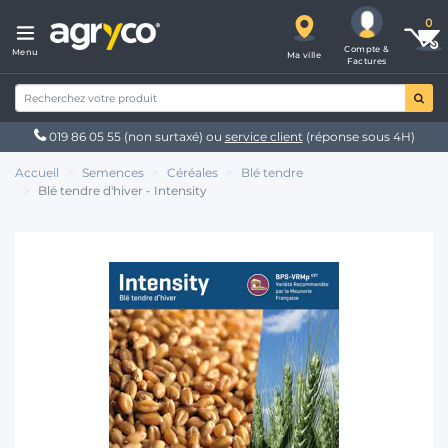
Compte &
Menu
Ma ville
Factures
019 86 05 55
(non surtaxé) ou
service client
(réponse sous 4H)
Accueil
Semences
Céréales
Blé tendre
Blé tendre d'hiver - Intensity