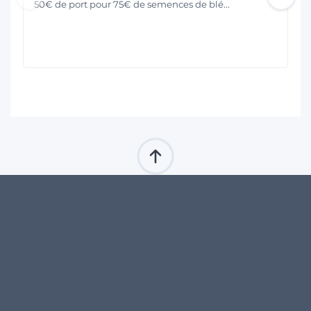
50€ de port pour 75€ de semences de blé...
14 JOURS POUR 
DES PRIX 100% 
CHANGER D'AVIS *
 TRANSPARENTS 
DU TEMPS ET DE 
PAIEMENT 100% 
L'ARGENT ÉCONOMISÉS
SÉCURISÉ