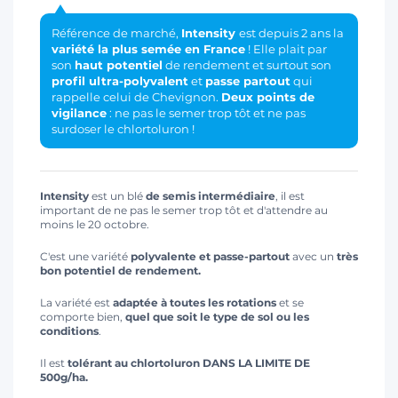
Référence de marché,
Intensity
est depuis 2 ans la
variété la plus semée en France
! Elle plait par
son
haut potentiel
de rendement et surtout son
profil ultra-polyvalent
et
passe partout
qui
rappelle celui de Chevignon.
Deux points de
vigilance
: ne pas le semer trop tôt et ne pas
surdoser le chlortoluron !
Intensity
est un blé
de semis intermédiaire
, il est
important de ne pas le semer trop tôt et d'attendre au
moins le 20 octobre.
C'est une variété
polyvalente et passe-partout
avec un
très
bon potentiel de rendement
.
La variété est
adaptée à toutes les rotations
et se
comporte bien,
quel que soit le type de sol ou les
conditions
.
Il est
tolérant au chlortoluron DANS LA LIMITE DE
500g/ha.