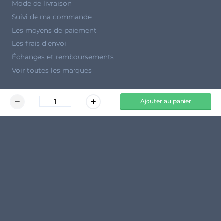
Mode de livraison
Suivi de ma commande
Les moyens de paiement
Les frais d'envoi
Échanges et remboursements
Voir toutes les marques
Ajouter au panier
UNE QUESTION ?
Nos experts sont à votre écoute 6j/7 de 8h à 18h30 au
019 86 05 55
Foire aux questions
Mode d'emploi
Devenez vendeur sur Agryco
Régie publicitaire
La Récolte