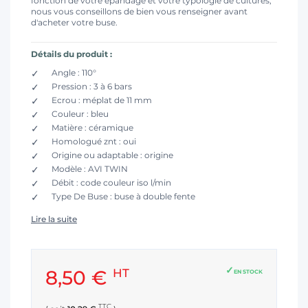
fonction de votre épandage et votre typologie de cultures,
nous vous conseillons de bien vous renseigner avant
d'acheter votre buse.
Détails du produit :
Angle : 110°
Pression : 3 à 6 bars
Ecrou : méplat de 11 mm
Couleur : bleu
Matière : céramique
Homologué znt : oui
Origine ou adaptable : origine
Modèle : AVI TWIN
Débit : code couleur iso l/min
Type De Buse : buse à double fente
Lire la suite
8,50 €
HT
EN STOCK
TTC