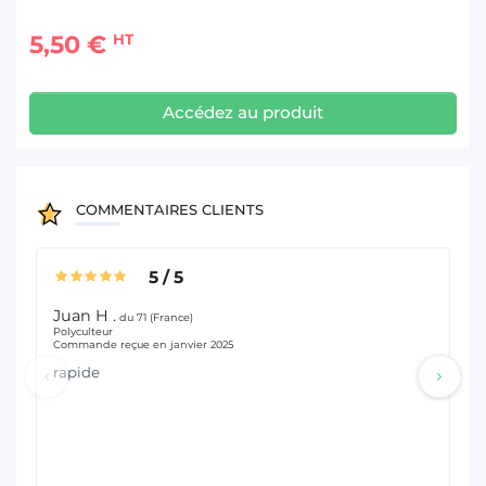
5,50 €
HT
Accédez au produit
COMMENTAIRES CLIENTS
5
/
5
Juan H .
M
du 71 (France)
Polyculteur
Vit
Commande reçue en janvier 2025
Co
rapide