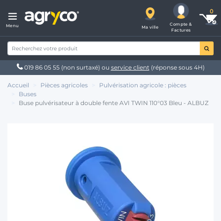
Compte &
Menu
Ma ville
Factures
019 86 05 55
(non surtaxé) ou
service client
(réponse sous 4H)
Accueil
Pièces agricoles
Pulvérisation agricole : pièces
Buses
Buse pulvérisateur à double fente AVI TWIN 110°03 Bleu - ALBUZ