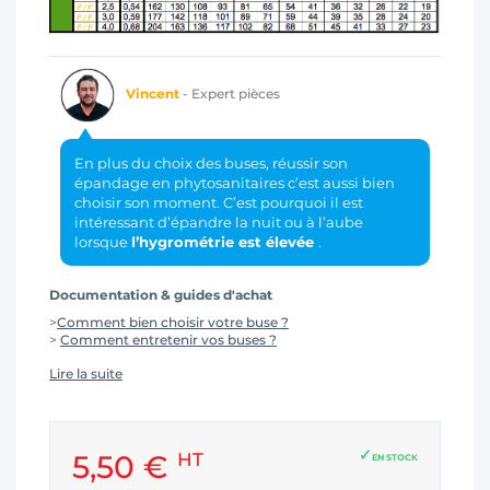
Vincent
- Expert pièces
En plus du choix des buses, réussir son
épandage en phytosanitaires c’est aussi bien
choisir son moment. C’est pourquoi il est
intéressant d’épandre la nuit ou à l’aube
lorsque
l’hygrométrie est élevée
.
Documentation & guides d'achat
>
Comment bien choisir votre buse ?
>
Comment entretenir vos buses ?
Lire la suite
5,50 €
HT
EN STOCK