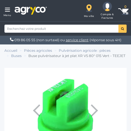
Compte &
Menu
Ma ville
Factures
019 86 05 55
(non surtaxé) ou
service client
(réponse sous 4H)
Accueil
Pièces agricoles
Pulvérisation agricole : pièces
Buses
Buse pulvérisateur à jet plat XR VS 80° 015 Vert - TEEJET