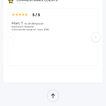
5
/
5
Marc T.
fr
du 28 (Belgique)
Exploitant forestier
Gar
Commande reçue en mars 2026
Com
Se