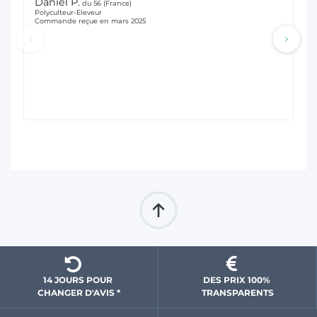
Daniel P.
E
du 56 (France)
Polyculteur-Eleveur
Ele
Commande reçue en mars 2025
Co
pa
co
pr
Ré
Mer
14 JOURS POUR 
DES PRIX 100% 
CHANGER D'AVIS *
 TRANSPARENTS 