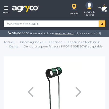
Compte &
Menu
Ma ville
Factures
019 86 05 55
(non surtaxé) ou
service client
(réponse sous 4H)
Accueil
Pièces agricoles
Fenaison
Faneuse et Andaineur
Dents
Dent droite pour faneuse KRONE 001530141 adaptable