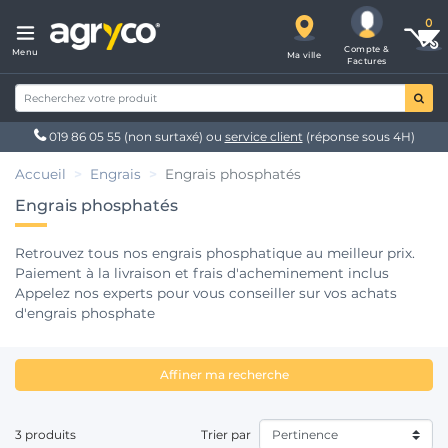
Compte &
Menu
Ma ville
Factures
019 86 05 55
(non surtaxé) ou
service client
(réponse sous 4H)
Accueil
Engrais
Engrais phosphatés
Engrais phosphatés
Retrouvez tous nos engrais phosphatique au meilleur prix.
Paiement à la livraison et frais d'acheminement inclus
Appelez nos experts pour vous conseiller sur vos achats
d'engrais phosphate
Affiner ma recherche
3 produits
Trier par