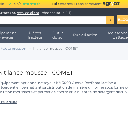
ide
4,6/5
fête ses 10 ans et devient
urtaxé) ou
service client
(réponse sous 4H)
BLOG
ipement
Pièces
Outils
Moissonne
Pulvérisation
élevage
Tracteur
du sol
Batteus
 haute pression
Kit lance mousse - COMET
Kit lance mousse - COMET
Equipement optionnel nettoyeur KA 3000 Classic Renforce l'action du
détergent en permettant sa distribution de manière uniforme sous forme d
solution moussante et permet de contrôler la quantité de détergent distrib
ire la suite