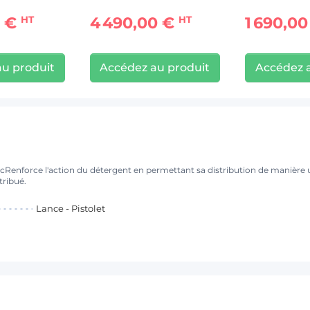
0 €
4 490,00 €
1 690,0
HT
HT
u produit
Accédez au produit
Accédez 
Renforce l'action du détergent en permettant sa distribution de manière
tribué.
Lance - Pistolet