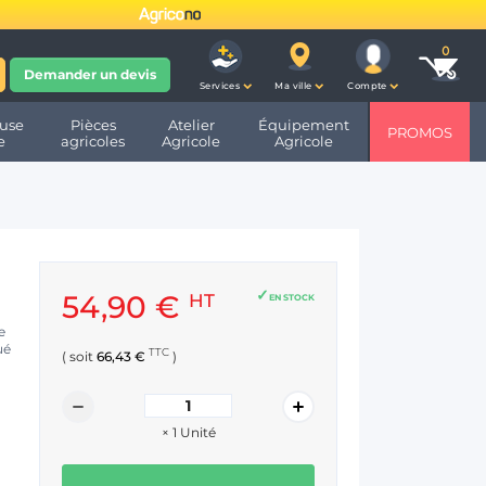
fête ses 10 ans et devient
Demander un devis
Services
Ma ville
Compte
use
Pièces
Atelier
Équipement
PROMOS
e
agricoles
Agricole
Agricole
54,90 €
HT
EN STOCK
e
ué
TTC
( soit
66,43 €
)
×
1
Unité