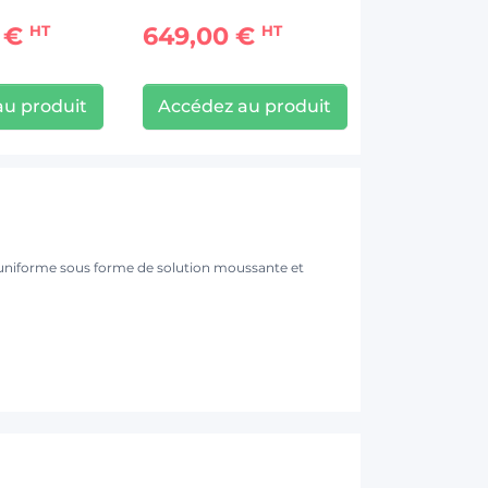
0 €
649,00 €
HT
HT
au produit
Accédez au produit
 uniforme sous forme de solution moussante et