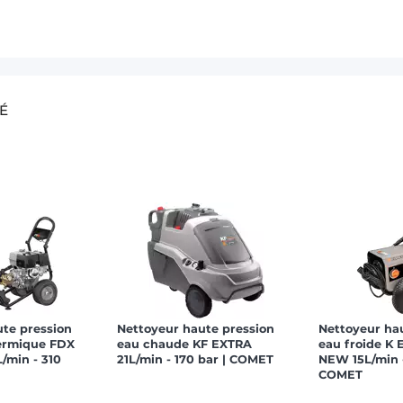
É
ute pression
Nettoyeur haute pression
Nettoyeur ha
hermique FDX
eau chaude KF EXTRA
eau froide K 
/min - 310
21L/min - 170 bar | COMET
NEW 15L/min -
COMET