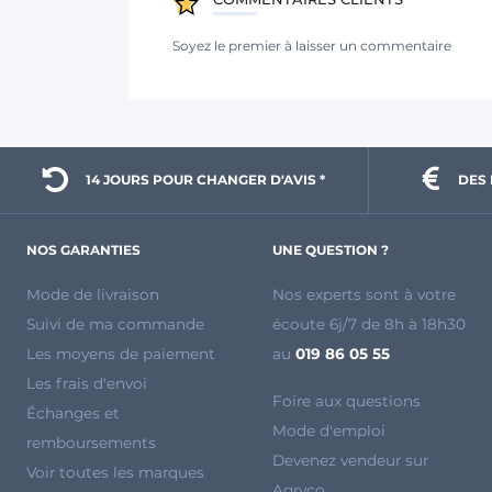
Soyez le premier à laisser un commentaire
14 JOURS POUR 
CHANGER D'AVIS *
DES 
NOS GARANTIES
UNE QUESTION ?
Mode de livraison
Nos experts sont à votre
Suivi de ma commande
écoute 6j/7 de 8h à 18h30
Les moyens de paiement
au
019 86 05 55
Les frais d'envoi
Foire aux questions
Échanges et
Mode d'emploi
remboursements
Devenez vendeur sur
Voir toutes les marques
Agryco