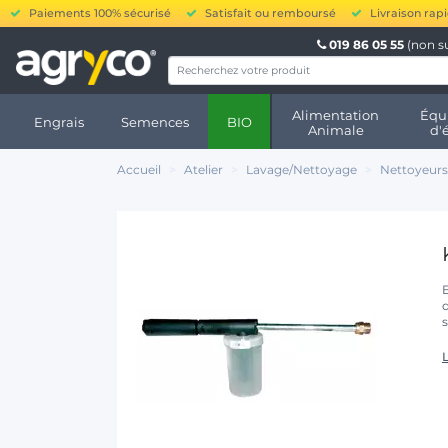
Paiements 100% sécurisé
Satisfait ou remboursé
Livraison rap
019 86 05 55
(non s
Alimentation
Équ
Engrais
Semences
BIO
Animale
d'
Accueil
Atelier
Lavage/Nettoyage
Nettoyeurs
L