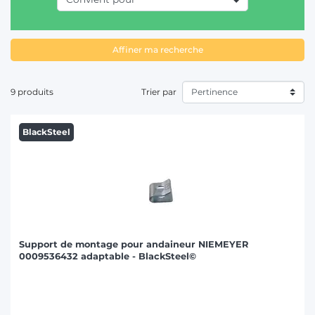
T
Affiner ma recherche
9 produits
Trier par
BlackSteel
Support de montage pour andaineur NIEMEYER
0009536432 adaptable - BlackSteel©