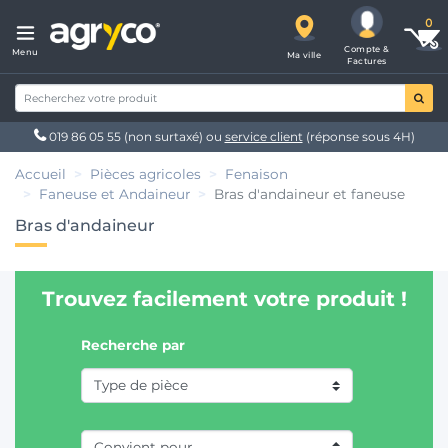
Compte &
Menu
Ma ville
Factures
019 86 05 55
(non surtaxé) ou
service client
(réponse sous 4H)
Accueil
Pièces agricoles
Fenaison
Faneuse et Andaineur
Bras d'andaineur et faneuse
Bras d'andaineur
Trouvez facilement votre produit !
Recherche par