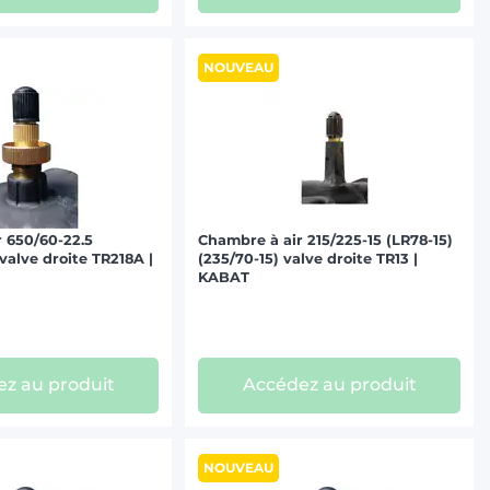
NOUVEAU
 650/60-22.5
Chambre à air 215/225-15 (LR78-15)
valve droite TR218A |
(235/70-15) valve droite TR13 |
KABAT
z au produit
Accédez au produit
NOUVEAU