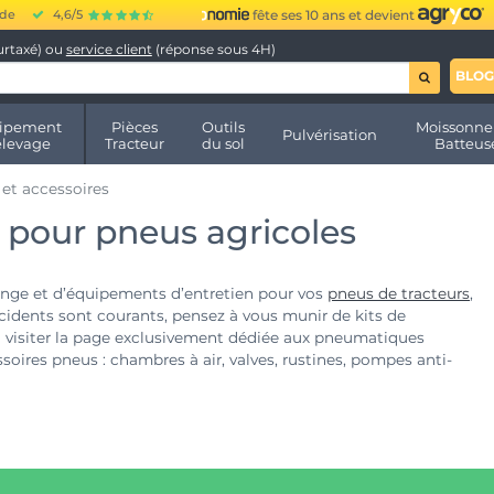
ide
4,6/5
fête ses 10 ans et devient
urtaxé) ou
service client
(réponse sous 4H)
BLOG
ipement
Pièces
Outils
Moissonne
Pulvérisation
élevage
Tracteur
du sol
Batteus
 et accessoires
 pour pneus agricoles
ange et d’équipements d’entretien pour vos
pneus de tracteurs
,
cidents sont courants, pensez à vous munir de kits de
à visiter la page exclusivement dédiée aux pneumatiques
soires pneus : chambres à air, valves, rustines, pompes anti-
evaison, etc... Près de 200 articles sont disponibles au meilleur