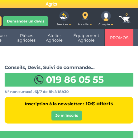
fête ses 10 ans et devient
Demander un devis
Services
Ma ville
Compte
use
Pièces
Atelier
Équipement
PROMOS
e
agricoles
Agricole
Agricole
Conseils, Devis, Suivi de commande…
019 86 05 55
N° non surtaxé, 6j/7
de 8h à 18h30
10€ offerts
Inscription à la newsletter :
Je m'inscris