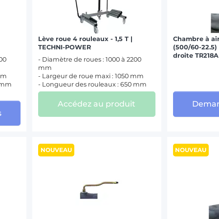
Lève roue 4 rouleaux - 1,5 T |
Chambre à air
TECHNI-POWER
(500/60-22.5)
droite TR218A
200
- Diamètre de roues : 1000 à 2200
mm
 mm
- Largeur de roue maxi : 1050 mm
0 mm
- Longueur des rouleaux : 650 mm
Accédez au produit
Deman
s
NOUVEAU
NOUVEAU