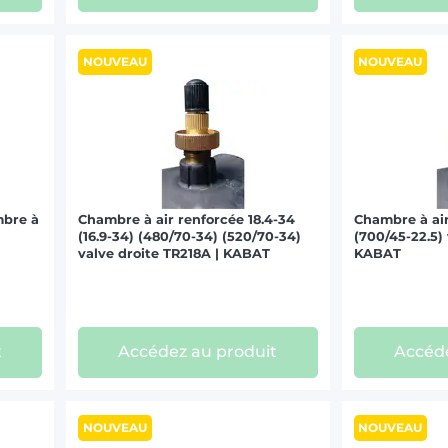
NOUVEAU
NOUVEAU
mbre à
Chambre à air renforcée 18.4-34
Chambre à air
(16.9-34) (480/70-34) (520/70-34)
(700/45-22.5) 
valve droite TR218A | KABAT
KABAT
t
Accédez au produit
Accéde
NOUVEAU
NOUVEAU