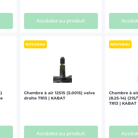
t
Accédez au produit
Accéde
NOUVEAU
NOUVEAU
5)
Chambre à air 12515 (5.0015) valve
Chambre à air
ée
droite TR13 | KABAT
(8.25-14) (215
TR13 | KABAT
t
Accédez au produit
Accéde