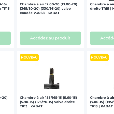
0-16)
Chambre à air 12.00-20 (13.00-20)
Chambre à air
te TR15
(365/80-20) (330/95-20) valve
droite TR15 |
coudée V3068 | KABAT
t
Accédez au produit
Accéde
NOUVEAU
NOUVEAU
0-20)
Chambre à air 155/165-15 (5.60-15)
Chambre à air 
(5.90-15) (175/70-15) valve droite
(7.00-15) (195
TR13 | KABAT
TR13 | KABAT