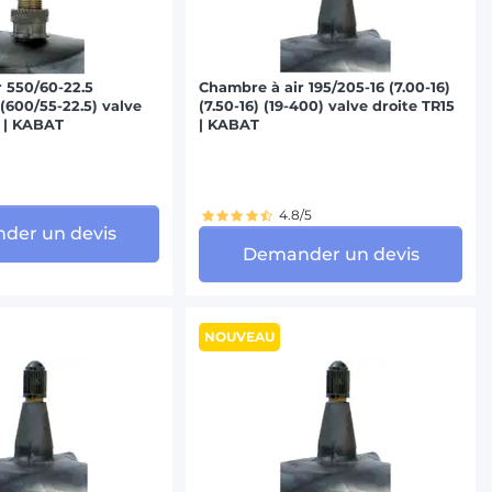
 550/60-22.5
Chambre à air 195/205-16 (7.00-16)
 (600/55-22.5) valve
(7.50-16) (19-400) valve droite TR15
 | KABAT
| KABAT
4.8/5
der un devis
Demander un devis
NOUVEAU