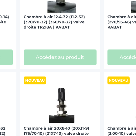
0-14)
Chambre à air 12.4-32 (11.2-32)
Chambre à air 
oite
(370/70-32) (360/70-32) valve
(270/95-46) v
droite TR218A | KABAT
KABAT
t
Accédez au produit
Accéde
NOUVEAU
NOUVEAU
-32
Chambre à air 20X8-10 (20X11-9)
Chambre à air
32)
175/70-10) (21X7-10) valve droite
(3.00-10) val