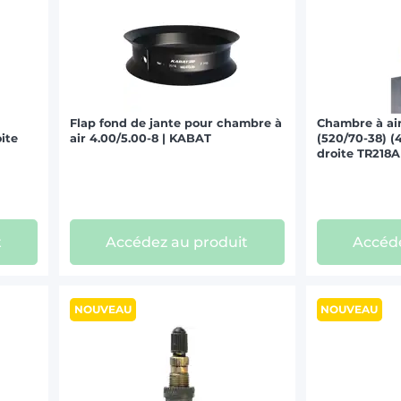
Flap fond de jante pour chambre à
Chambre à air
oite
air 4.00/5.00-8 | KABAT
(520/70-38) (
droite TR218A
t
Accédez au produit
Accéde
NOUVEAU
NOUVEAU