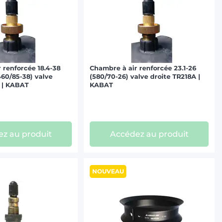
 renforcée 18.4-38
Chambre à air renforcée 23.1-26
460/85-38) valve
(580/70-26) valve droite TR218A |
 | KABAT
KABAT
z au produit
Accédez au produit
NOUVEAU