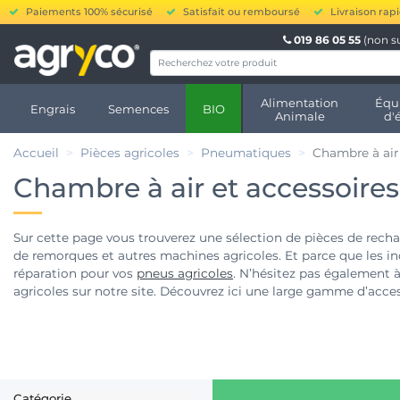
Paiements 100% sécurisé
Satisfait ou remboursé
Livraison rap
019 86 05 55
(non s
Alimentation
Équ
Engrais
Semences
BIO
Animale
d'
Accueil
Pièces agricoles
Pneumatiques
Chambre à air
Chambre à air et accessoires
Sur cette page vous trouverez une sélection de pièces de rech
de remorques et autres machines agricoles. Et parce que les in
réparation pour vos
pneus agricoles
. N’hésitez pas également 
agricoles sur notre site. Découvrez ici une large gamme d’acces
crevaison, kits de réparation, bombes et bidons liquides anti-cr
prix !
Catégorie