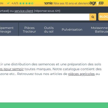
ide
4,6/5
fête ses 10 ans et devient
urtaxé) ou
service client
(réponse sous 4H)
BLOG
ipement
Pièces
Outils
Moissonne
Pulvérisation
élevage
Tracteur
du sol
Batteus
tir une distribution des semences et une préparation des sols
es pour semoir
toutes marques. Notre catalogue contient des
one etc.. Retrouvez tous nos articles de
pièces agricoles
au