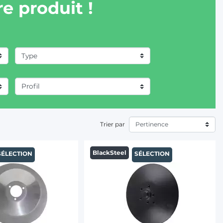
e produit !
Trier par
BlackSteel
SÉLECTION
SÉLECTION