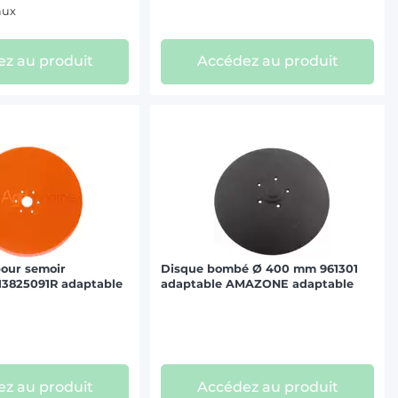
aux
z au produit
Accédez au produit
pour semoir
Disque bombé Ø 400 mm 961301
3825091R adaptable
adaptable AMAZONE adaptable
z au produit
Accédez au produit