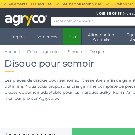
Paiements 100% sécurisé
Satisfait ou remboursé
Livraison rap
019 86 05 55
(non s
Alimentation
Équ
Engrais
Semences
BIO
Animale
d'
Accueil
Pièces agricoles
Semoir
Disque
Disque pour semoir
Les pièces de disque pour semoir sont essentiels afin de garan
optimale. Nous vous proposons une gamme complète de
pièc
pièces de semoir adaptable pour les marques Sulky, Kuhn, Amaz
meilleur prix sur Agryco.be
Recherche par référence