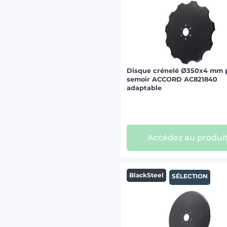
Disque crénelé Ø350x4 mm 
semoir ACCORD AC821840
adaptable
Accédez au produi
BlackSteel
SÉLECTION