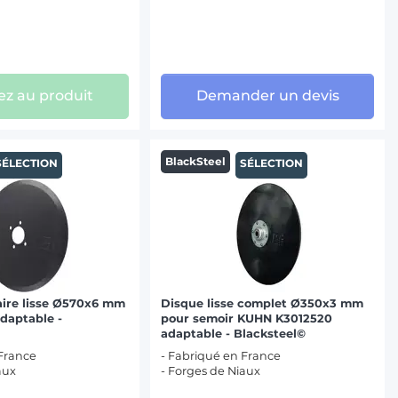
z au produit
Demander un devis
BlackSteel
SÉLECTION
SÉLECTION
aire lisse Ø570x6 mm
Disque lisse complet Ø350x3 mm
daptable -
pour semoir KUHN K3012520
adaptable - Blacksteel©
 France
- Fabriqué en France
aux
- Forges de Niaux