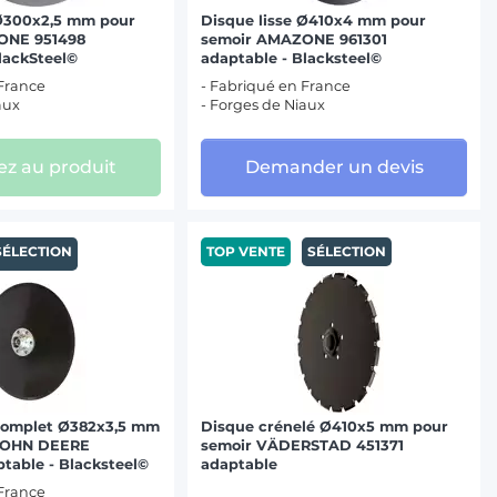
 Ø300x2,5 mm pour
Disque lisse Ø410x4 mm pour
ONE 951498
semoir AMAZONE 961301
lackSteel©
adaptable - Blacksteel©
 France
- Fabriqué en France
aux
- Forges de Niaux
z au produit
Demander un devis
SÉLECTION
TOP VENTE
SÉLECTION
 complet Ø382x3,5 mm
Disque crénelé Ø410x5 mm pour
 JOHN DEERE
semoir VÄDERSTAD 451371
table - Blacksteel©
adaptable
 France