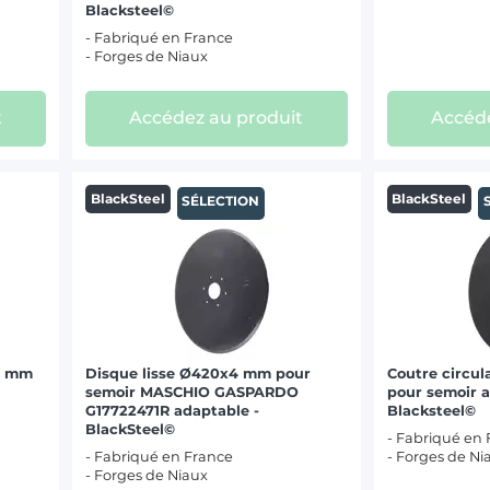
Blacksteel©
- Fabriqué en France
- Forges de Niaux
t
Accédez au produit
Accéde
BlackSteel
BlackSteel
SÉLECTION
4 mm
Disque lisse Ø420x4 mm pour
Coutre circul
semoir MASCHIO GASPARDO
pour semoir a
G17722471R adaptable -
Blacksteel©
BlackSteel©
- Fabriqué en
- Fabriqué en France
- Forges de Ni
- Forges de Niaux