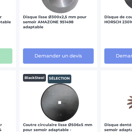
r
Disque lisse Ø300x2,5 mm pour
Disque de co
table
semoir AMAZONE 951498
HORSCH 23010
adaptable
t
Demander un devis
Deman
BlackSteel
SÉLECTION
r
Coutre circulaire lisse Ø506x5 mm
Disque denté
4
pour semoir adaptable -
semoir adapt