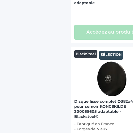
adaptable
Accédez au produi
BlackSteel
SÉLECTION
Disque lisse complet Ø382x
pour semoir KONGSKILDE
200058605 adaptable -
Blacksteel©
- Fabriqué en France
- Forges de Niaux