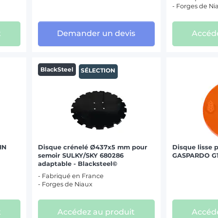
- Forges de Ni
t
Demander un devis
Accéde
BlackSteel
SÉLECTION
HN
Disque crénelé Ø437x5 mm pour
Disque lisse 
semoir SULKY/SKY 680286
GASPARDO G1
adaptable - Blacksteel©
- Fabriqué en France
- Forges de Niaux
t
Accédez au produit
Accéde