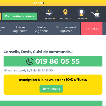
fête ses 10 ans et devient
Demander un devis
Services
Ma ville
Compte
use
Pièces
Atelier
Équipement
PROMOS
e
agricoles
Agricole
Agricole
Conseils, Devis, Suivi de commande…
019 86 05 55
N° non surtaxé, 6j/7
de 8h à 18h30
10€ offerts
Inscription à la newsletter :
Je m'inscris