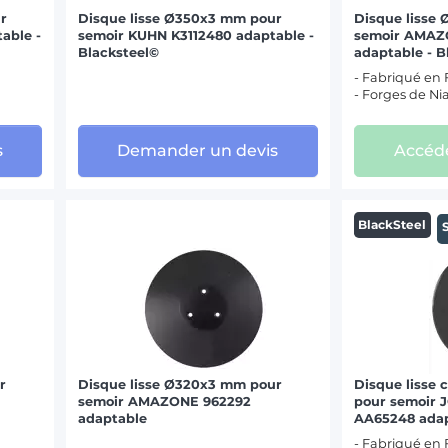
r
Disque lisse Ø350x3 mm pour
Disque lisse
able -
semoir KUHN K3112480 adaptable -
semoir AMAZ
Blacksteel©
adaptable - B
- Fabriqué en
- Forges de Ni
s
Demander un devis
Accéde
BlackSteel
r
Disque lisse Ø320x3 mm pour
Disque lisse
semoir AMAZONE 962292
pour semoir
adaptable
AA65248 adap
- Fabriqué en