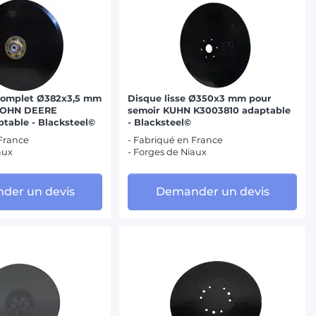
 complet Ø382x3,5 mm
Disque lisse Ø350x3 mm pour
 JOHN DEERE
semoir KUHN K3003810 adaptable
table - Blacksteel©
- Blacksteel©
 France
- Fabriqué en France
aux
- Forges de Niaux
der un devis
Demander un devis