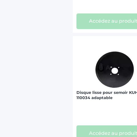
Accédez au produi
Disque lisse pour semoir KU
110034 adaptable
Accédez au produi