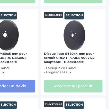
BlackSteel
SÉLECTION
SÉLECTION
 Ø460x5 mm pour
Disque lisse Ø380x4 mm pour
 DEERE N283804
semoir GREAT PLAINS 9007122
lacksteel©
adaptable - Blacksteel©
 France
- Fabriqué en France
aux
- Forges de Niaux
der un devis
Accédez au produit
BlackSteel
SÉLECTION
SÉLECTION