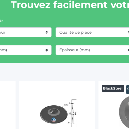
Trouvez facilement votr
ar
BlackSteel