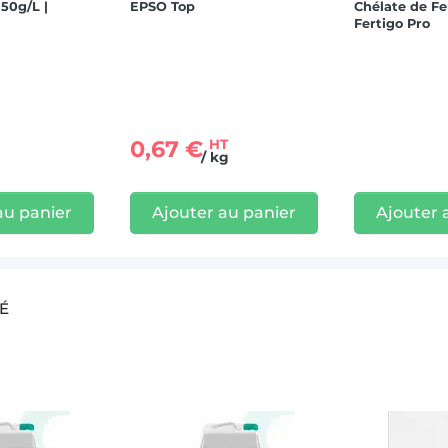
50g/L |
EPSO Top
Chélate de Fer
Fertigo Pro
0,67 €
HT
/ kg
au panier
Ajouter au panier
Ajouter 
É