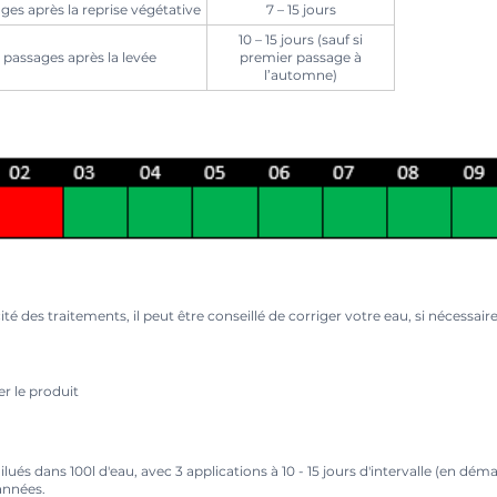
ages après la reprise végétative
7 – 15 jours
10 – 15 jours (sauf si
3 passages après la levée
premier passage à
l’automne)
é des traitements, il peut être conseillé de corriger votre eau, si nécessaire, 
er le produit
dilués dans 100l d'eau, avec 3 applications à 10 - 15 jours d'intervalle (en dém
années.