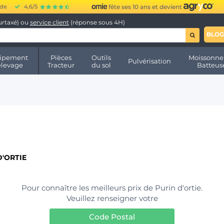
ide
4,6/5
fête ses 10 ans et devient
urtaxé) ou
service client
(réponse sous 4H)
BLOG
ipement
Pièces
Outils
Moissonne
Pulvérisation
élevage
Tracteur
du sol
Batteus
D'ORTIE
Pour connaître les meilleurs prix de Purin d'ortie.
Veuillez renseigner votre
Code Postal