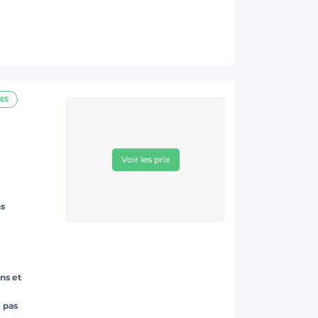
ES
Voir les prix
ns
ns et
 pas