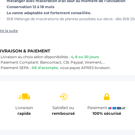
mélanger avec macération d'ail sauf au moment de l'utilisation
Conservation 12 à 18 mois
La vanne adaptable est fortement conseillée.
BIB Mélange de macérations de plantes possibles sur devis : dès BIB 2
ire la suite
LIVRAISON & PAIEMENT
 Livraison au choix selon disponibilités :
4, 8 ou 30 jours
 Paiement Comptant: Bancontact, CB, Paypal, Virement,...
 Paiement SEPA :
0€ d'acompte
, vous payez APRES livraison.
Livraison
Satisfait ou
Paiement
rapide
remboursé
100% sécurisé