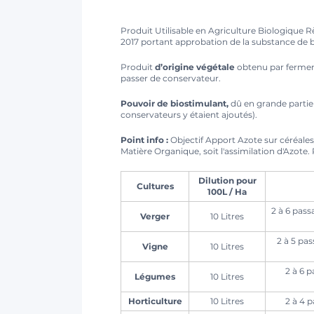
Produit Utilisable en Agriculture Biologique
2017 portant approbation de la substance de 
Produit
d’origine végétale
obtenu par ferment
passer de conservateur.
Pouvoir de biostimulant,
dû en grande parti
conservateurs y étaient ajoutés).
Point info :
Objectif Apport Azote sur céréales/
Matière Organique, soit l'assimilation d'Azote
Dilution pour
Cultures
100L / Ha
2 à 6 pass
Verger
10 Litres
2 à 5 pas
Vigne
10 Litres
2 à 6 p
Légumes
10 Litres
Horticulture
10 Litres
2 à 4 p