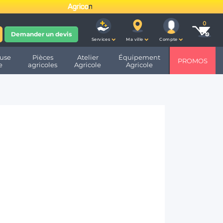
fête ses 10 ans et devient
Demander un devis
Services
Ma ville
Compte
use
Pièces
Atelier
Équipement
PROMOS
e
agricoles
Agricole
Agricole