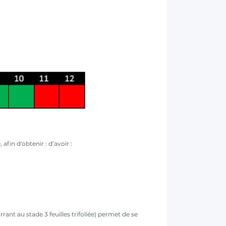
afin d'obtenir : d’avoir :
arrant au stade 3 feuilles trifoliée) permet de se