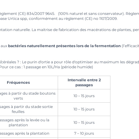
 Règlement (CE) 834/2007 9645. (100% naturel et sans conservateur). Règle
base Urtica spp, conformément au règlement (CE) no 1107/2009.
ation naturelle. La maitrise de fabrication des macérations de plantes, pe
e aux
bactéries naturellement présentes lors de la fermentation
(l’effica
céréales ? : Le purin d'ortie a pour rôle d'optimiser au maximum les dégrad
. Pour ce cas : 1 passage en 10L/Ha (période humide)
Intervalle entre 2
Fréquences
passages
ages à partir du stade boutons
10 – 15 jours
verts
sages à partir du stade sortie
10 – 15 jours
feuilles
assages après la levée ou la
10 – 15 jours
plantation
assages après la plantation
7 – 10 jours