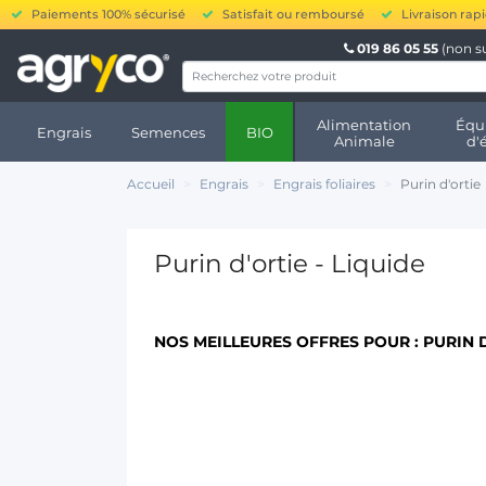
Paiements 100% sécurisé
Satisfait ou remboursé
Livraison rap
019 86 05 55
(non s
Alimentation
Équ
Engrais
Semences
BIO
Animale
d'
Accueil
Engrais
Engrais foliaires
Purin d'ortie
Purin d'ortie - Liquide
NOS MEILLEURES OFFRES POUR :
PURIN 