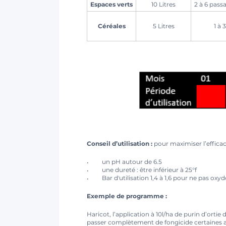
Espaces verts
10 Litres
2 à 6 pass
Céréales
5 Litres
1 à 
Conseil d’utilisation :
pour maximiser l’efficacit
un pH autour de 6.5
une dureté : être inférieur à 25°f
Bar d'utilisation 1,4 à 1,6 pour ne pas oxyd
Exemple de programme :
Haricot, l’application à 10l/ha de purin d’ortie 
passer complètement de fongicide certaines 