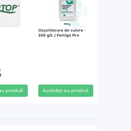
Oxychlorure de cuivre -
250 g/L | Fertigo Pro
T
g
au produit
Accédez au produit