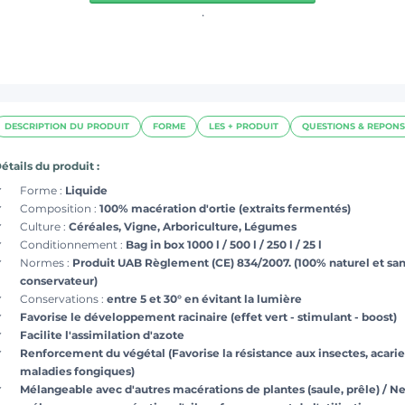
.
DESCRIPTION DU PRODUIT
FORME
LES + PRODUIT
QUESTIONS & REPONS
étails du produit :
Forme :
Liquide
Composition :
100% macération d'ortie (extraits fermentés)
Culture :
Céréales, Vigne, Arboriculture, Légumes
Conditionnement :
Bag in box 1000 l / 500 l / 250 l / 25 l
Normes :
Produit UAB Règlement (CE) 834/2007. (100% naturel et sa
conservateur)
Conservations :
entre 5 et 30° en évitant la lumière
Favorise le développement racinaire (effet vert - stimulant - boost)
Facilite l'assimilation d'azote
Renforcement du végétal (Favorise la résistance aux insectes, acarie
maladies fongiques)
Mélangeable avec d'autres macérations de plantes (saule, prêle) / Ne