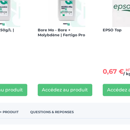
50g/L |
Bore Mo - Bore +
EPSO Top
Molybdène | Fertigo Pro
0,67 €
H
/ k
u produit
Accédez au produit
Accédez 
 + PRODUIT
QUESTIONS & REPONSES