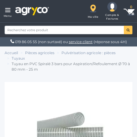
Compte &
Menu
Ma ville
Factures
019 86 05 55
(non surtaxé) ou
service client
(réponse sous 4H)
Accueil
Pièces agricoles
Pulvérisation agricole : pièces
Tuyaux
Tuyau en PVC Spiralé 3 bars pour Aspiration/Refoulement Ø 70 à
80 mm - 25 m