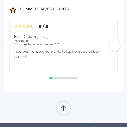
COMMENTAIRES CLIENTS
5
/
5
Ivan C.
Au
du 69 (France)
Particulier
Ele
Commande reçue en février 2026
Co
Très bon renseignements téléphonique et bon
cl
conseil