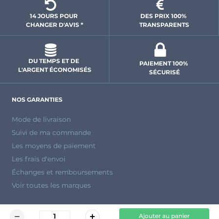
14 JOURS POUR 
DES PRIX 100% 
CHANGER D'AVIS *
 TRANSPARENTS 
DU TEMPS ET DE 
PAIEMENT 100% 
L'ARGENT ÉCONOMISÉS
SÉCURISÉ
NOS GARANTIES
Mode de livraison
Suivi de ma commande
Les moyens de paiement
Les frais d'envoi
Échanges et remboursements
Voir toutes les marques
UNE QUESTION ?
Ajouter au panier