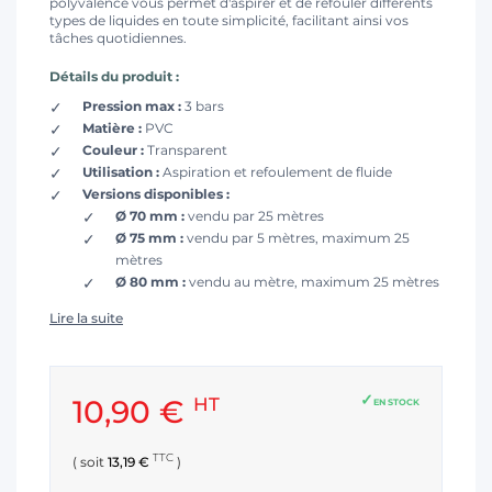
polyvalence vous permet d'aspirer et de refouler différents
types de liquides en toute simplicité, facilitant ainsi vos
tâches quotidiennes.
Détails du produit :
Pression max :
3 bars
Matière :
PVC
Couleur :
Transparent
Utilisation :
Aspiration et refoulement de fluide
Versions disponibles :
Ø 70 mm :
vendu par 25 mètres
Ø 75 mm :
vendu par 5 mètres, maximum 25
mètres
Ø 80 mm :
vendu au mètre, maximum 25 mètres
Lire la suite
10,90 €
HT
EN STOCK
TTC
( soit
13,19 €
)