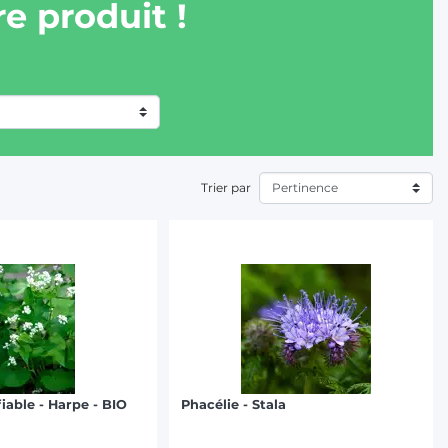
e produit !
Trier par
iable - Harpe - BIO
Phacélie - Stala