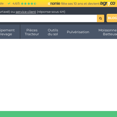
ide
4,6/5
fête ses 10 ans et devient
urtaxé) ou
service client
(réponse sous 4H)
BLOG
ipement
Pièces
Outils
Moissonne
Pulvérisation
élevage
Tracteur
du sol
Batteus