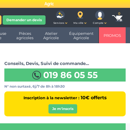
fête ses 10 ans et devient
Demander un devis
Services
Ma ville
Compte
use
Pièces
Atelier
Équipement
PROMOS
e
agricoles
Agricole
Agricole
Conseils, Devis, Suivi de commande…
019 86 05 55
N° non surtaxé, 6j/7
de 8h à 18h30
10€ offerts
Inscription à la newsletter :
Je m'inscris