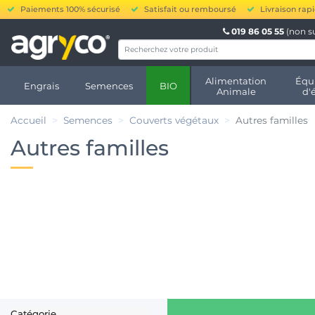
Paiements 100% sécurisé
Satisfait ou remboursé
Livraison rap
019 86 05 55
(non s
Alimentation
Équ
Engrais
Semences
BIO
Animale
d'
Accueil
Semences
Couverts végétaux
Autres familles
Autres familles
Catégorie