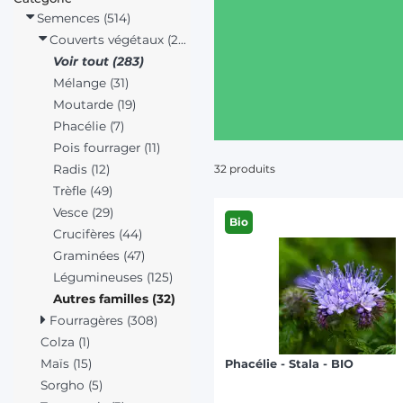
Semences (514)
Couverts végétaux (283)
Voir tout (283)
Mélange (31)
Moutarde (19)
Phacélie (7)
Pois fourrager (11)
Radis (12)
32 produits
Trèfle (49)
Vesce (29)
Bio
Crucifères (44)
Graminées (47)
Légumineuses (125)
Autres familles (32)
Fourragères (308)
Colza (1)
Maïs (15)
Phacélie - Stala - BIO
Sorgho (5)