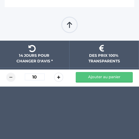
14 JOURS POUR 
DES PRIX 100% 
CHANGER D'AVIS *
 TRANSPARENTS 
Ajouter au panier
DU TEMPS ET DE 
PAIEMENT 100% 
L'ARGENT ÉCONOMISÉS
SÉCURISÉ
NOS GARANTIES
Mode de livraison
Suivi de ma commande
Les moyens de paiement