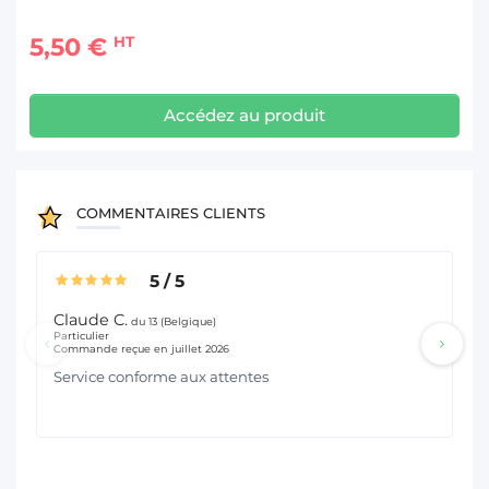
5,50 €
HT
Accédez au produit
COMMENTAIRES CLIENTS
5
/
5
Claude C.
Jo
du 13 (Belgique)
Particulier
Hor
Commande reçue en juillet 2026
Co
Service conforme aux attentes