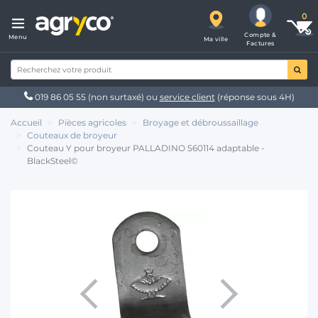
Compte &
Menu
Ma ville
Factures
019 86 05 55
(non surtaxé) ou
service client
(réponse sous 4H)
Accueil
Pièces agricoles
Broyage et débroussaillage
Couteaux de broyeur
Couteau Y pour broyeur PALLADINO 560114 adaptable -
BlackSteel©