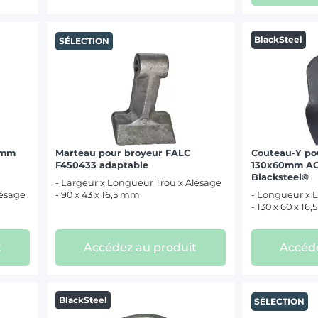
BlackSteel
SÉLECTION
1mm
Marteau pour broyeur FALC
Couteau-Y po
F450433 adaptable
130x60mm AG
Blacksteel©
- Largeur x Longueur Trou x Alésage
lésage
- 90 x 43 x 16,5 mm
- Longueur x L
- 130 x 60 x 16
t
Accédez au produit
Accéde
BlackSteel
SÉLECTION