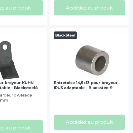
z au produit
Accédez au produit
BlackSteel
ur broyeur KUHN
Entretoise 14,5x13 pour broyeur
table - Blacksteel©
IRUS adaptable - Blacksteel©
argeur x Alésage
,5 mm
Accédez au produit
z au produit