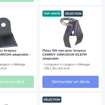
TOP VENTE
SÉLECTION
ur broyeur
Fléau 105 mm pour broyeur
RICOM adaptable -
CARROY GIRAUDON 02.EFM
adaptable
argeur x Alésage
- Longueur x Largeur x Alésage
,5 mm
- 105 x 20 x 8,5 mm
z au produit
Demander un devis
SÉLECTION