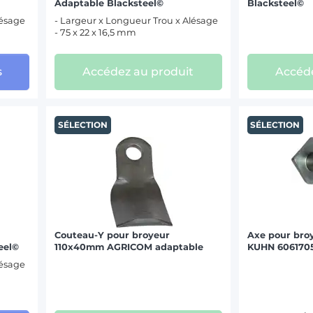
Adaptable Blacksteel©
Blacksteel©
lésage
- Largeur x Longueur Trou x Alésage
- 75 x 22 x 16,5 mm
s
Accédez au produit
Accéde
SÉLECTION
SÉLECTION
Couteau-Y pour broyeur
Axe pour bro
eel©
110x40mm AGRICOM adaptable
KUHN 6061705
lésage