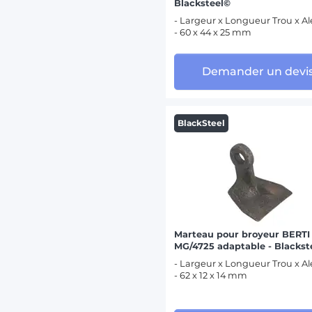
Blacksteel©
- Largeur x Longueur Trou x A
- 60 x 44 x 25 mm
Demander un devi
BlackSteel
Marteau pour broyeur BERTI
MG/4725 adaptable - Blackst
- Largeur x Longueur Trou x A
- 62 x 12 x 14 mm