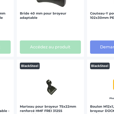
0mm
Bride 40 mm pour broyeur
Couteau-Y po
le
adaptable
102x30mm PE
t
Accédez au produit
Deman
BlackSteel
BlackSteel
Marteau pour broyeur 75x22mm
Boulon M12x1,
ble -
renforcé HMF FREI 31255
broyeur DÜCK