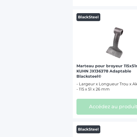
BlackSteel
Marteau pour broyeur 115x5
KUHN JX136378 Adaptable
Blacksteel©
- Largeur x Longueur Trou x A
- 115 x 51 x 26 mm
Accédez au produi
BlackSteel