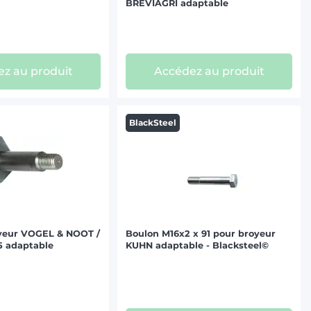
BREVIAGRI adaptable
z au produit
Accédez au produit
BlackSteel
yeur VOGEL & NOOT /
Boulon M16x2 x 91 pour broyeur
 adaptable
KUHN adaptable - Blacksteel©