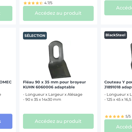
4.7/5
Accéde
t
Accédez au produit
BlackSteel
SÉLECTION
ROMEC
Fléau 90 x 35 mm pour broyeur
Couteau Y po
KUHN 6060006 adaptable
J1891018 adap
e
- Longueur x Largeur x Alésage
- Longueur x L
- 90 x 35 x 14x30 mm
- 125 x 45 x 16
5/5
s
Accédez au produit
Accéde