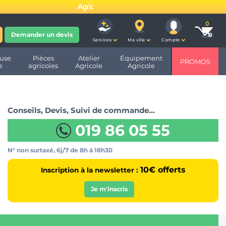
fête ses 10 ans et devient
Demander un devis
Services
Ma ville
Compte
use
Pièces
Atelier
Équipement
PROMOS
e
agricoles
Agricole
Agricole
Conseils, Devis, Suivi de commande…
019 86 05 55
N° non surtaxé, 6j/7
de 8h à 18h30
10€ offerts
Inscription à la newsletter :
Je m'inscris