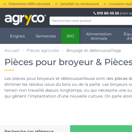
Paiements 100% sécurisé
Satisfait ou remboursé
Livraison rap
019 86 05 55
(non s
Alimentation
Équ
Engrais
Semences
BIO
Animale
d'
Accueil
Pièces agricoles
Broyage et débroussaillage
Pièces pour broyeur & Pièces
Les pièces pour broyeurs et débroussailleuse sont des
pièces d
éliminer les résidus issus du bois ou de la paille. Les broyeurs
terrain non travaillé depuis longtemps, ou qui nécessite une s
qui gênent l’implantation d’une nouvelle culture. On parle al
encore d’élagage. Le débroussaillage (ou débroussaillement) est u
contours d’une parcelle, à faciliter la mise en place de parcs po
haies, des espaces verts, parcs naturels ou autres zones naturell
Ce type d’opération est souvent assimilé au métier de paysagist
prestations qui limitent le risque de propagation des incendie
Recherche par référence
d’incendie. De plus, ce type d’opération garantie l’entretien