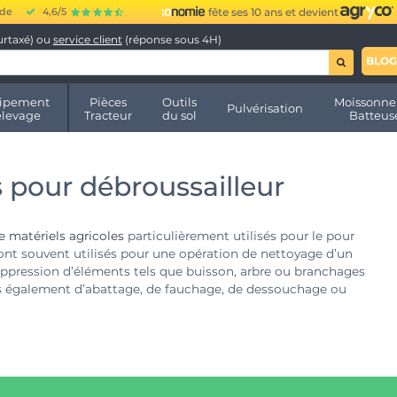
ide
4,6/5
fête ses 10 ans et devient
urtaxé) ou
service client
(réponse sous 4H)
BLOG
ipement
Pièces
Outils
Moissonne
Pulvérisation
élevage
Tracteur
du sol
Batteus
 pour débroussailleur
e matériels agricoles
particulièrement utilisés pour le pour
 sont souvent utilisés pour une opération de nettoyage d’un
uppression d’éléments tels que buisson, arbre ou branchages
ors également d’abattage, de fauchage, de dessouchage ou
n travail similaire, qui s’applique à rendre plus réguliers les
ur animaux, ou encore à l’entretien des jardins individuels, des
es, en éliminant herbes, feuilles, petites branches et arbustes.
e. Dans tous les cas, broyer et débroussailler sont deux
s, notamment dans un massif forestier ou en zones à risque
, l’aménagement et le développement du paysage dans son