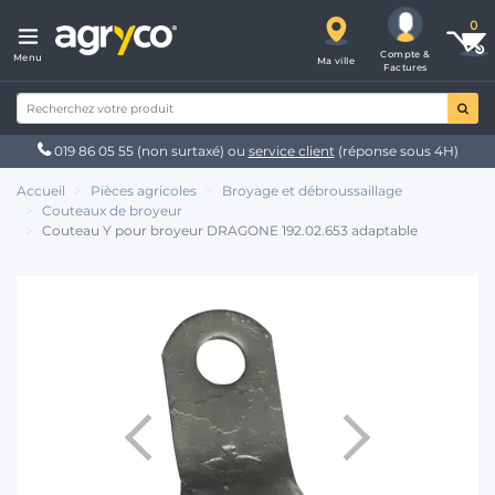
Compte &
Menu
Ma ville
Factures
019 86 05 55
(non surtaxé) ou
service client
(réponse sous 4H)
Accueil
Pièces agricoles
Broyage et débroussaillage
Couteaux de broyeur
Couteau Y pour broyeur DRAGONE 192.02.653 adaptable