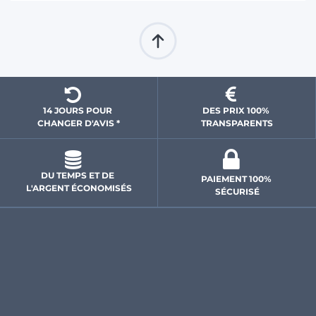
14 JOURS POUR 
DES PRIX 100% 
CHANGER D'AVIS *
 TRANSPARENTS 
DU TEMPS ET DE 
PAIEMENT 100% 
L'ARGENT ÉCONOMISÉS
SÉCURISÉ
NOS GARANTIES
Mode de livraison
Suivi de ma commande
Les moyens de paiement