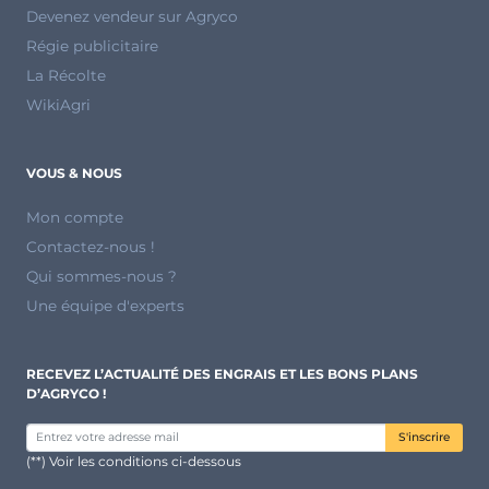
Devenez vendeur sur Agryco
Régie publicitaire
La Récolte
WikiAgri
VOUS & NOUS
Mon compte
Contactez-nous !
Qui sommes-nous ?
Une équipe d'experts
RECEVEZ L’ACTUALITÉ DES ENGRAIS ET LES BONS PLANS
D’AGRYCO !
S'inscrire
(**) Voir les conditions ci-dessous