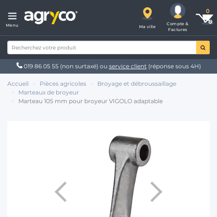
Compte &
Menu
Ma ville
Factures
019 86 05 55
(non surtaxé) ou
service client
(réponse sous 4H)
Accueil
Pièces agricoles
Broyage et débroussaillage
Marteaux de broyeur
Marteau 105 mm pour broyeur VIGOLO adaptable