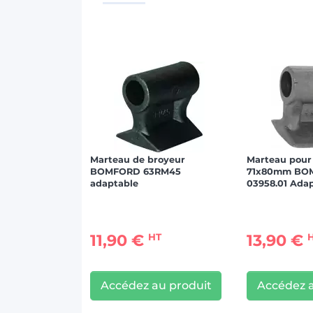
Marteau de broyeur
Marteau pour
BOMFORD 63RM45
71x80mm BO
adaptable
03958.01 Ada
11,90 €
13,90 €
HT
Accédez au produit
Accédez a