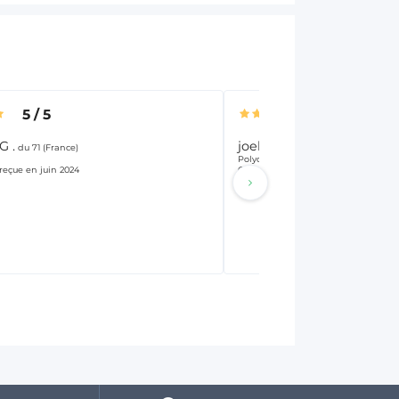
5
/
5
5
/
5
G .
joelD.
du 71 (France)
du 47 (France)
Polyculteur-Eleveur
çue en juin 2024
Commande reçue en avril 2024