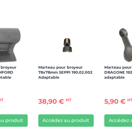
 broyeur
Marteau pour broyeur
Marteau pour
MFORD
78x78mm SEPPI 190.02.002
DRAGONE 192
ptable
Adaptable
adaptable
38,90 €
5,90 €
HT
HT
H
u produit
Accédez au produit
Accédez 