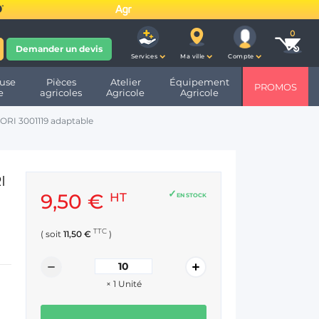
fête ses 10 ans et devient
Demander un devis
Services
Ma ville
Compte
use
Pièces
Atelier
Équipement
PROMOS
e
agricoles
Agricole
Agricole
RI 3001119 adaptable
I
9,50 €
HT
EN STOCK
TTC
( soit
11,50 €
)
×
1
Unité