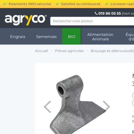
Paiements 100% sécurisé
Satisfait ou remboursé
Livraison rap
019 86 05 55
(non s
Alimentation
Équ
Engrais
Semences
BIO
Animale
d'
Accueil
Pièces agricoles
Broyage et débroussaill
D