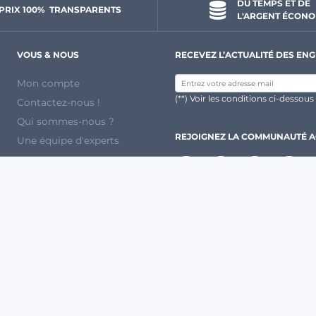
DU TEMPS ET DE 
PRIX 100% 
 TRANSPARENTS 
L'ARGENT ÉCONO
VOUS & NOUS
RECEVEZ L’ACTUALITÉ DES ENG
Mon compte
(**) Voir les conditions ci-dessous
Contactez-nous !
Qui sommes-nous ?
REJOIGNEZ LA COMMUNAUTÉ 
Une équipe d'experts
DES PARTENAIRES RECONNUS