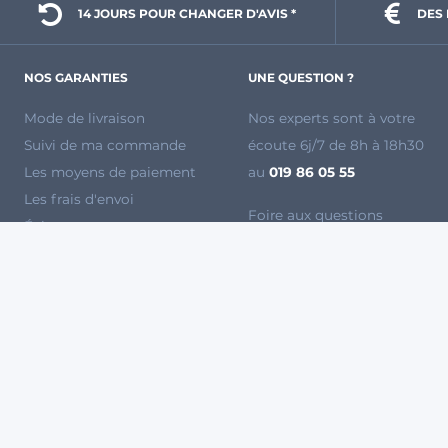
14 JOURS POUR 
CHANGER D'AVIS *
DES 
NOS GARANTIES
UNE QUESTION ?
Mode de livraison
Nos experts sont à votre
Suivi de ma commande
écoute 6j/7 de 8h à 18h30
Les moyens de paiement
au
019 86 05 55
Les frais d'envoi
Foire aux questions
Échanges et
Mode d'emploi
remboursements
Devenez vendeur sur
Voir toutes les marques
Agryco
Régie publicitaire
La Récolte
WikiAgri
PAIEMENT 100% SÉCURISÉ