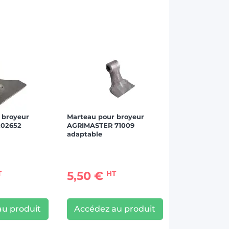
 broyeur
Marteau pour broyeur
02652
AGRIMASTER 71009
adaptable
5,50 €
T
HT
au produit
Accédez au produit