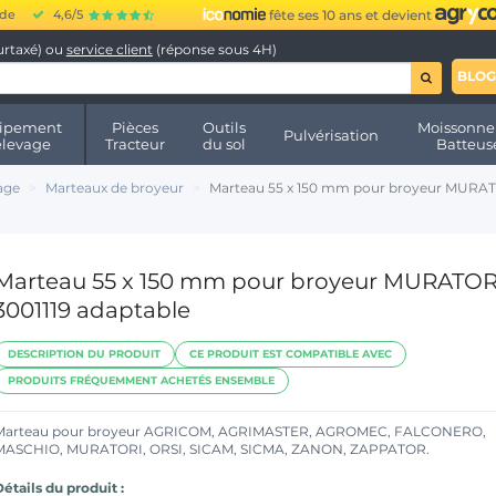
ide
4,6/5
fête ses 10 ans et devient
urtaxé) ou
service client
(réponse sous 4H)
BLOG
ipement
Pièces
Outils
Moissonne
Pulvérisation
élevage
Tracteur
du sol
Batteus
age
Marteaux de broyeur
Marteau 55 x 150 mm pour broyeur MURATO
Marteau 55 x 150 mm pour broyeur MURATOR
3001119 adaptable
DESCRIPTION DU PRODUIT
CE PRODUIT EST COMPATIBLE AVEC
PRODUITS FRÉQUEMMENT ACHETÉS ENSEMBLE
Marteau pour broyeur AGRICOM, AGRIMASTER, AGROMEC, FALCONERO,
MASCHIO, MURATORI, ORSI, SICAM, SICMA, ZANON, ZAPPATOR.
étails du produit :