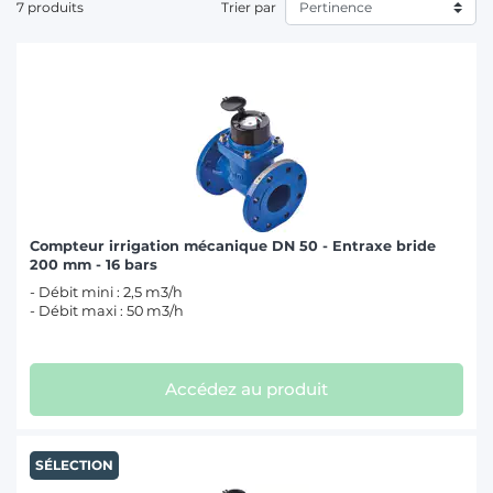
goutteurs
, les
enrouleurs agricoles
, les
filtres
, les
pompes
, les
7 produits
Trier par
raccords
, les
tuyaux
et les
vannes d'irrigation
.
T
Compteur irrigation mécanique DN 50 - Entraxe bride
200 mm - 16 bars
- Débit mini : 2,5 m3/h
- Débit maxi : 50 m3/h
Accédez au produit
SÉLECTION