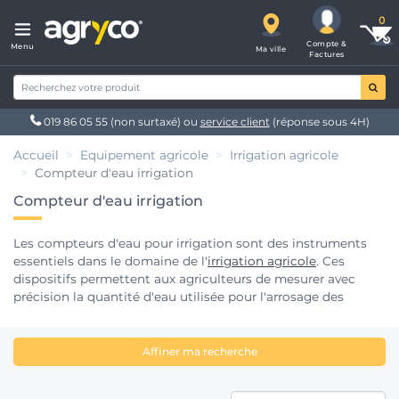
Compte &
Menu
Ma ville
Factures
019 86 05 55
(non surtaxé) ou
service client
(réponse sous 4H)
Accueil
Equipement agricole
Irrigation agricole
Compteur d'eau irrigation
Compteur d'eau irrigation
Les compteurs d'eau pour irrigation sont des instruments
essentiels dans le domaine de l'
irrigation agricole
. Ces
dispositifs permettent aux agriculteurs de mesurer avec
précision la quantité d'eau utilisée pour l'arrosage des
cultures, contribuant ainsi à une gestion efficace des
ressources hydriques. Chez Agryco, nous proposons une
gamme complète de compteurs d'eau adaptés aux besoins
Affiner ma recherche
spécifiques de l'irrigation, aux côtés d'autres équipements
tels que les systèmes d'
aspersion
, les
canons d'irrigation
, les