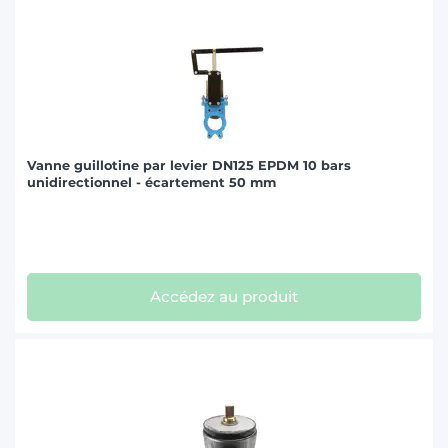
Vanne guillotine par levier DN125 EPDM 10 bars
unidirectionnel - écartement 50 mm
Accédez au produit