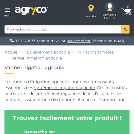
Compte &
Menu
Ma ville
Factures
019 86 05 55
(non surtaxé) ou
service client
(réponse sous 4H)
Accueil
Equipement agricole
Irrigation agricole
Vanne irrigation agricole
Vanne irrigation agricole
Les vannes d'irrigation agricole sont des composants
essentiels des
systèmes d'irrigation agricole
. Ces dispositifs
permettent de contrôler et réguler le débit d'eau dans les
cultures, assurant une distribution efficace et économique
de l'eau. Qu'il s'agisse de vannes manuelles ou
d'électrovannes automatisées, elles jouent un rôle crucial
Trouvez facilement votre produit !
dans la gestion de l'eau pour les cultures.
Recherche par