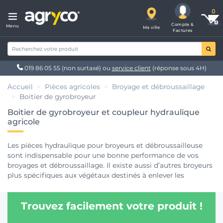
Compte &
Menu
Ma ville
Factures
019 86 05 55
(non surtaxé) ou
service client
(réponse sous 4H)
Accueil
Pièces agricoles
Broyage et débroussaillage
Boitier de gyrobroyeur
Boitier de gyrobroyeur et coupleur hydraulique
agricole
Les pièces hydraulique pour broyeurs et débroussailleuse
sont indispensable pour une bonne performance de vos
broyages et débroussaillage. Il existe aussi d’autres broyeurs
plus spécifiques aux végétaux destinés à enlever les
mauvaises herbes et les plantes parasites. Comme la
plupart des engins agricoles, le fonctionnement du broyeur
Trouvez facilement votre produit !
passe par l’usage de
pièces agricoles
spécifiques. Parmi les
pièces indispensables à la bonne marche du broyeur, on