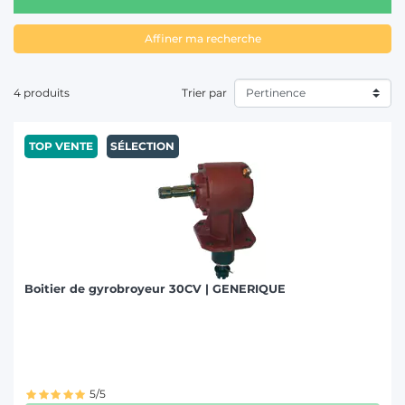
distingue des
pièces de transmission
des pièces de
courroies et des pièces hydrauliques.
T
Affiner ma recherche
4 produits
Trier par
TOP VENTE
SÉLECTION
Boitier de gyrobroyeur 30CV | GENERIQUE
5/5