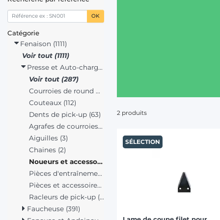
OK
Catégorie
Fenaison (1111)
Voir tout (1111)
Presse et Auto-chargeuse (287)
Voir tout (287)
Courroies de round baller (50)
Couteaux (112)
2 produits
Dents de pick-up (63)
Agrafes de courroies (33)
Aiguilles (3)
SÉLECTION
Chaines (2)
Noueurs et accessoires (2)
Pièces d'entraînement (14)
Pièces et accessoires (4)
Racleurs de pick-up (4)
Faucheuse (391)
Lame de coupe filet pour