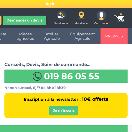
fête ses 10 ans et devient
Demander un devis
Services
Ma ville
Compte
use
Pièces
Atelier
Équipement
PROMOS
e
agricoles
Agricole
Agricole
Conseils, Devis, Suivi de commande…
019 86 05 55
N° non surtaxé, 6j/7
de 8h à 18h30
10€ offerts
Inscription à la newsletter :
Je m'inscris