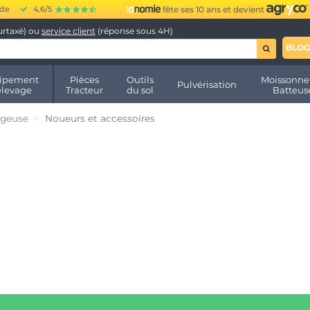
ide
4,6/5
fête ses 10 ans et devient
urtaxé) ou
service client
(réponse sous 4H)
BLOG
ipement
Pièces
Outils
Moissonne
Pulvérisation
élevage
Tracteur
du sol
Batteus
rgeuse
Noueurs et accessoires