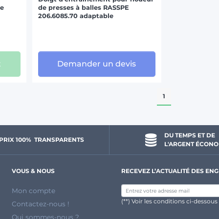
ne
de presses à balles RASSPE
206.6085.70 adaptable
t
Demander un devis
1
DU TEMPS ET DE 
PRIX 100% 
 TRANSPARENTS 
L'ARGENT ÉCONO
VOUS & NOUS
RECEVEZ L’ACTUALITÉ DES ENG
Mon compte
(**) Voir les conditions ci-dessous
Contactez-nous !
Qui sommes-nous ?