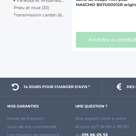
Faneuse et Andaineur (334)
MASCHIO B07U00012R origi
Pneu et roue (33)
Transmission cardan (67)
Accédez au produi
14 JOURS POUR 
CHANGER D'AVIS *
DES 
NOS GARANTIES
UNE QUESTION ?
Mode de livraison
Nos experts sont à votre
Suivi de ma commande
écoute 6j/7 de 8h à 18h30
Les moyens de paiement
au
019 86 05 55