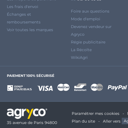
Les frais d'envoi
Foire aux questions
Échanges et
Mode d'emploi
remboursements
Devenez vendeur sur
Voir toutes les marques
Agryco
Régie publicitaire
La Récolte
WikiAgri
PAIEMENT 100% SÉCURISÉ
Paramétrer mes cookies
Plan du site
Aller vers
Ag
35 avenue de Paris 94800