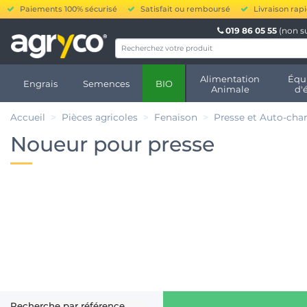
Paiements 100% sécurisé
Satisfait ou remboursé
Livraison rap
019 86 05 55
(non s
Alimentation
Équ
Engrais
Semences
BIO
Animale
d'
Accueil
Pièces agricoles
Fenaison
Presse et Auto-cha
Noueur pour presse
Recherche par référence