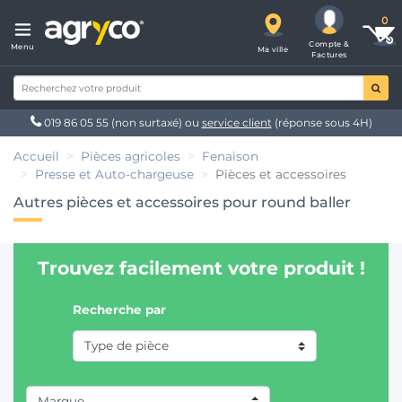
Compte &
Menu
Ma ville
Factures
019 86 05 55
(non surtaxé) ou
service client
(réponse sous 4H)
Accueil
Pièces agricoles
Fenaison
Presse et Auto-chargeuse
Pièces et accessoires
Autres pièces et accessoires pour round baller
Trouvez facilement votre produit !
Recherche par
Marque