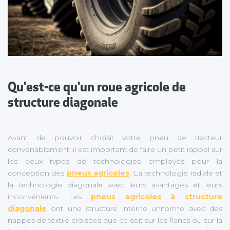
Qu'est-ce qu'un roue agricole de
structure diagonale
Avant de pouvoir choisir votre pneu de tracteur
convenablement, il est important de faire un petit rappel sur
les deux types de technologies employés pour la
conception des
pneus agricoles
. La technologie radiale et
la technologie diagonale avec leurs avantages et leurs
inconvénients. Les
pneus agricoles à structure
diagonale
ont une structure interne uniforme avec des
nappes de textile croisées que ce soit sur les flancs ou sur la