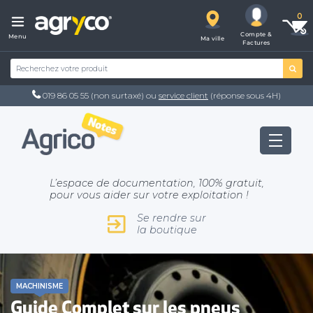
Compte &
Menu
Ma ville
Factures
019 86 05 55
(non surtaxé) ou
service client
(réponse sous 4H)
L’espace de documentation, 100% gratuit,
pour vous aider sur votre exploitation !
Se rendre sur
la boutique
MACHINISME
Guide Complet sur les pneus