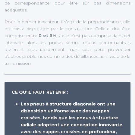
de correspondance pour être sûr des dimensions
adéquates.
Pour le dernier indicateur, il s’agit de la prépondérance, elle
est mis à disposition par le constructeur. Celle-ci doit être
comprise entre
0 et 5%
si elle n’est pas comprise dans cet
intervalle alors les pneus seront moins performants,ils
s’useront plus rapidement mais cela peut provoquer
d’autres problèmes comme des défaillances au niveau de la
transmission.
CE QU'IL FAUT RETENIR :
Les pneus à structure diagonale ont une
disposition uniforme avec des nappes
croisées, tandis que les pneus à structure
radiale adoptent une conception innovante
avec des nappes croisées en profondeur,