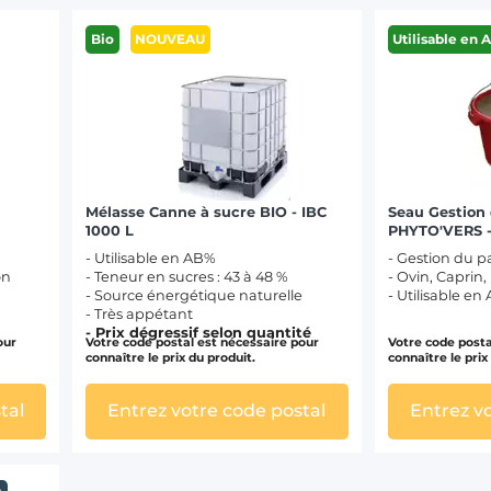
Bio
NOUVEAU
Utilisable en 
Mélasse Canne à sucre BIO - IBC
Seau Gestion 
1000 L
PHYTO'VERS -
- Utilisable en AB%
- Gestion du p
on
- Teneur en sucres : 43 à 48 %
- Ovin, Caprin,
- Source énergétique naturelle
- Utilisable en
- Très appétant
- Prix dégressif selon quantité
our
Votre code postal est nécessaire pour
Votre code posta
connaître le prix du produit.
connaître le prix
tal
Entrez votre code postal
Entrez v