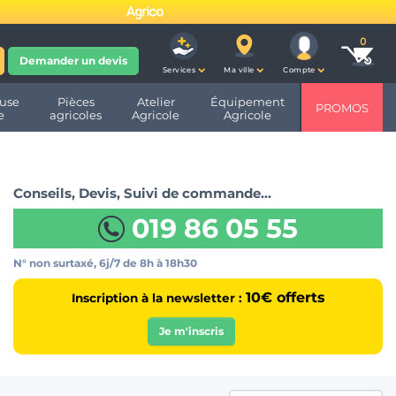
fête ses 10 ans et devient
Demander un devis
Services
Ma ville
Compte
use
Pièces
Atelier
Équipement
PROMOS
e
agricoles
Agricole
Agricole
Conseils, Devis, Suivi de commande…
019 86 05 55
N° non surtaxé, 6j/7
de 8h à 18h30
10€ offerts
Inscription à la newsletter :
Je m'inscris