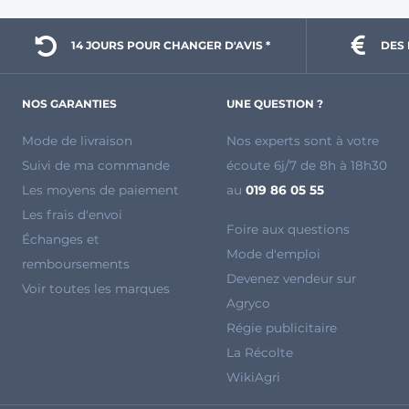
14 JOURS POUR 
CHANGER D'AVIS *
DES 
NOS GARANTIES
UNE QUESTION ?
Mode de livraison
Nos experts sont à votre
Suivi de ma commande
écoute 6j/7 de 8h à 18h30
Les moyens de paiement
au
019 86 05 55
Les frais d'envoi
Foire aux questions
Échanges et
Mode d'emploi
remboursements
Devenez vendeur sur
Voir toutes les marques
Agryco
Régie publicitaire
La Récolte
WikiAgri