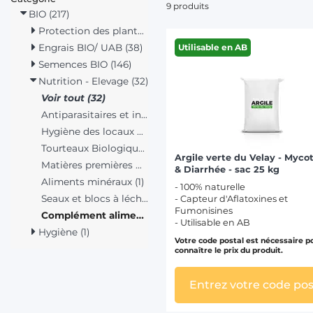
9 produits
BIO (217)
Protection des plantes (8)
Engrais BIO/ UAB (38)
Utilisable en AB
Semences BIO (146)
Nutrition - Elevage (32)
Voir tout (32)
Antiparasitaires et insectes (4)
Hygiène des locaux d'élevage (3)
Tourteaux Biologiques (5)
Argile verte du Velay - Myco
Matières premières minérales bio (10)
& Diarrhée - sac 25 kg
Aliments minéraux (1)
- 100% naturelle
Seaux et blocs à lécher bio (6)
- Capteur d'Aflatoxines et
Fumonisines
Complément alimentaire (9)
- Utilisable en AB
Hygiène (1)
Votre code postal est nécessaire p
connaître le prix du produit.
Entrez votre code pos