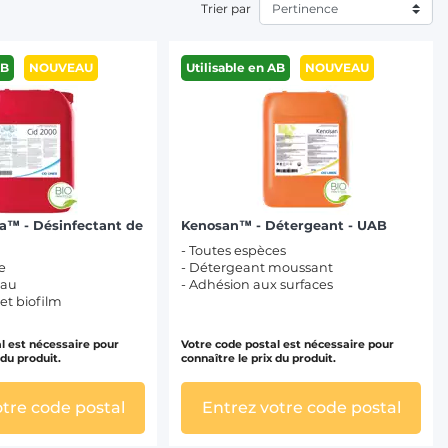
Trier par
AB
NOUVEAU
Utilisable en AB
NOUVEAU
a™ - Désinfectant de
Kenosan™ - Détergeant - UAB
- Toutes espèces
le
- Détergeant moussant
eau
- Adhésion aux surfaces
 et biofilm
l est nécessaire pour
Votre code postal est nécessaire pour
 du produit.
connaître le prix du produit.
otre code postal
Entrez votre code postal