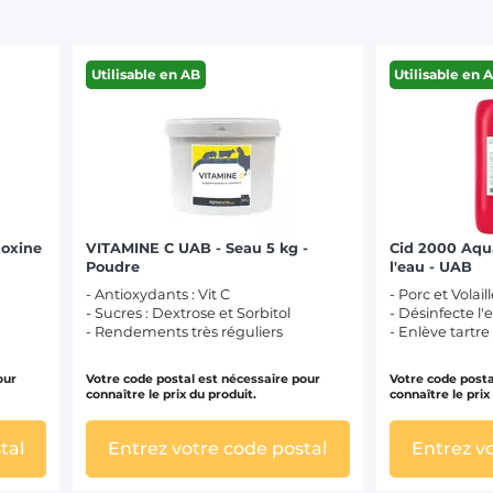
Utilisable en AB
Utilisable en 
toxine
VITAMINE C UAB - Seau 5 kg -
Cid 2000 Aqu
Poudre
l'eau - UAB
- Antioxydants : Vit C
- Porc et Volail
- Sucres : Dextrose et Sorbitol
- Désinfecte l'
- Rendements très réguliers
- Enlève tartre
our
Votre code postal est nécessaire pour
Votre code posta
connaître le prix du produit.
connaître le prix
tal
Entrez votre code postal
Entrez v