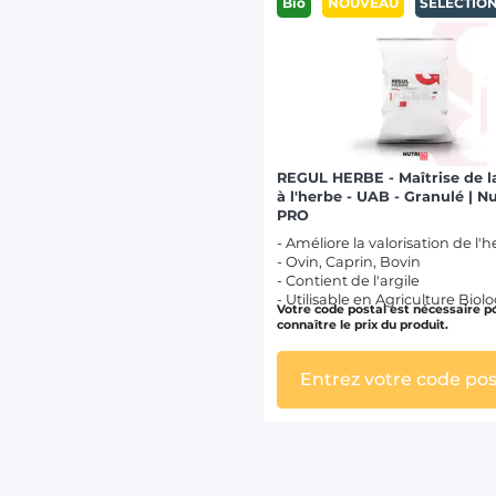
Bio
NOUVEAU
SÉLECTIO
REGUL HERBE - Maîtrise de l
à l'herbe - UAB - Granulé | N
PRO
- Améliore la valorisation de l'
- Ovin, Caprin, Bovin
- Contient de l'argile
- Utilisable en Agriculture Biol
Votre code postal est nécessaire p
connaître le prix du produit.
Entrez votre code pos