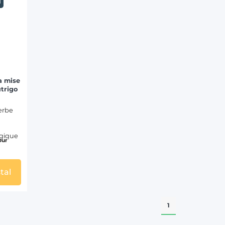
N
a mise
utrigo
herbe
ogique
our
tal
1