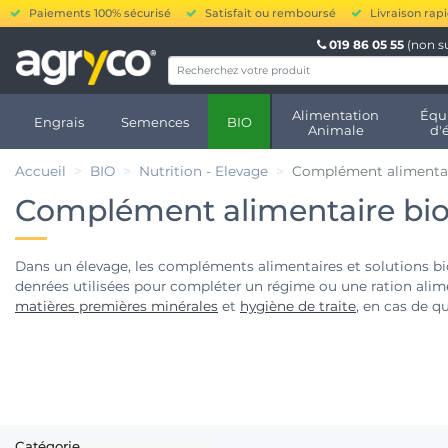
Paiements 100% sécurisé
Satisfait ou remboursé
Livraison rap
019 86 05 55
(non s
Alimentation
Équ
Engrais
Semences
BIO
Animale
d'
Accueil
BIO
Nutrition - Elevage
Complément alimenta
Complément alimentaire bi
Dans un élevage, les compléments alimentaires et solutions bio
denrées utilisées pour compléter un régime ou une ration al
matières premières minérales
et
hygiène de traite
, en cas de q
Catégorie