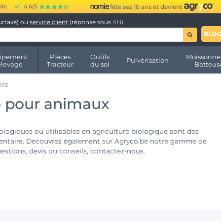
ide
4,6/5
fête ses 10 ans et devient
urtaxé) ou
service client
(réponse sous 4H)
BLOG
ipement
Pièces
Outils
Moissonne
Pulvérisation
élevage
Tracteur
du sol
Batteus
ire
o pour animaux
logiques ou utilisables en agriculture biologique sont des
imentaire. Découvrez également sur Agryco.be notre gamme de
uestions, devis ou conseils, contactez-nous.