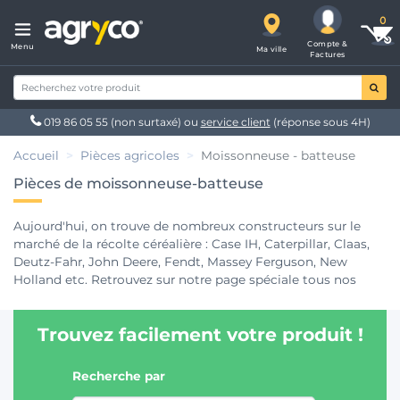
Compte &
Menu
Ma ville
Factures
019 86 05 55
(non surtaxé) ou
service client
(réponse sous 4H)
Accueil
Pièces agricoles
Moissonneuse - batteuse
Pièces de moissonneuse-batteuse
Aujourd'hui, on trouve de nombreux constructeurs sur le
marché de la récolte céréalière : Case IH, Caterpillar, Claas,
Deutz-Fahr, John Deere, Fendt, Massey Ferguson, New
Holland etc. Retrouvez sur notre page spéciale tous nos
articles et
pièces détachées agricoles
dédiés aux
moissonneuses-batteuses, pour l'ensemble de ses
Trouvez facilement votre produit !
composantes : Filtration, Entrainement - Transmission,
Cabine, Electricité, etc... Découvrez ainsi notre sélection de
pièces de boulonnerie (vis, rivets, ...), équipements et
Recherche par
accessoires de cabine (caméras de recul, autoradios,...), et