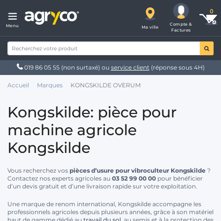
Compte &
Menu
Ma ville
Factures
019 86 05 55
(non surtaxé) ou
service client
(réponse sous 4H)
Accueil
Marques
KONGSKILDE OVERUM
Kongskilde: pièce pour
machine agricole
Kongskilde
Vous recherchez vos
pièces d’usure pour vibroculteur Kongskilde
?
Contactez nos experts agricoles au
03 52 99 00 00
pour bénéficier
d’un devis gratuit et d’une livraison rapide sur votre exploitation.
Une marque de renom international, Kongskilde accompagne les
professionnels agricoles depuis plusieurs années, grâce à son matériel
haut de gamme dédié au
travail du sol
, au semis et à la protection des