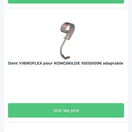
Notre recherche par réf. vous permet de retrouver rapidement la
pièce adaptée à votre besoin. Retrouvez rapidement votre dent de
vibroculteur Kongskilde au meilleur prix et en livraison rapide sur
votre exploitation. Si vous ne trouvez pas la réf. que vous recherchez,
n’hésitez pas à demander un devis auprès de nos experts agricoles.
Nous répondons à votre besoin de pièce en 48h maximum.
En plus des pièces pour outils Kongskilde, nous vous proposons une
large gamme de pièces pour les marques d’outils agricoles les plus
réputées sur le marché : Kuhn, Kverneland,
John Deere
, New Holland,
Case IH,
Monosem
et bien d’autres.
Dent VIBROFLEX pour KONGSKILDE 105150096 adaptable
Voir les prix