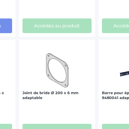
s
Accédez au produit
Accéde
4 x
Joint de bride Ø 200 x 6 mm
Barre pour 
adaptable
9480041 adap