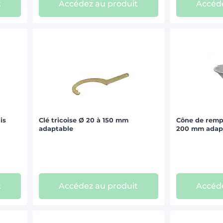
t
Accédez au produit
Accéde
is
Clé tricoise Ø 20 à 150 mm
Cône de rempl
adaptable
200 mm adap
t
Accédez au produit
Accéde