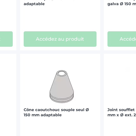
adaptable
galva Ø 150 
t
Accédez au produit
Accéde
Cône caoutchouc souple seul Ø
Joint soufflet
150 mm adaptable
mm x Ø ext. 