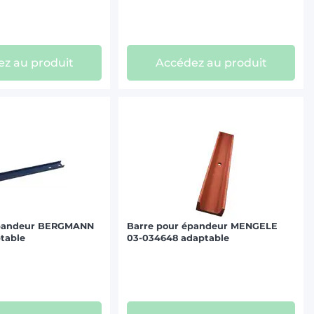
z au produit
Accédez au produit
épandeur BERGMANN
Barre pour épandeur MENGELE
table
03-034648 adaptable