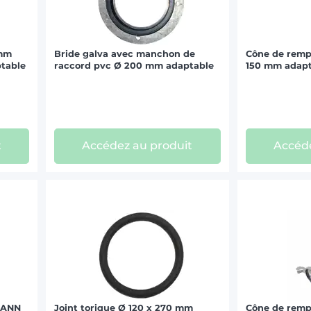
 mm
Bride galva avec manchon de
Cône de rempl
table
raccord pvc Ø 200 mm adaptable
150 mm adapt
t
Accédez au produit
Accéde
MANN
Joint torique Ø 120 x 270 mm
Cône de remp