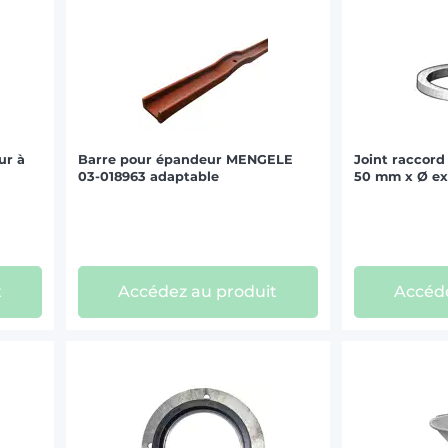
ur à
Barre pour épandeur MENGELE
Joint raccord
03-018963 adaptable
50 mm x Ø ex
t
Accédez au produit
Accéde