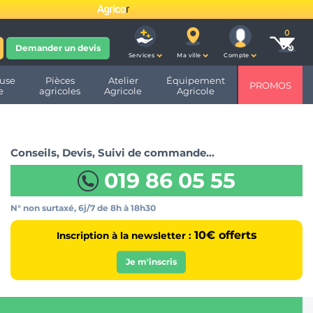
fête ses 10 ans et devient
Demander un devis
Services
Ma ville
Compte
use
Pièces
Atelier
Équipement
PROMOS
e
agricoles
Agricole
Agricole
Conseils, Devis, Suivi de commande…
019 86 05 55
N° non surtaxé, 6j/7
de 8h à 18h30
10€ offerts
Inscription à la newsletter :
Je m'inscris