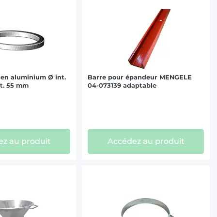
 en aluminium Ø int.
Barre pour épandeur MENGELE
t. 55 mm
04-073139 adaptable
z au produit
Accédez au produit