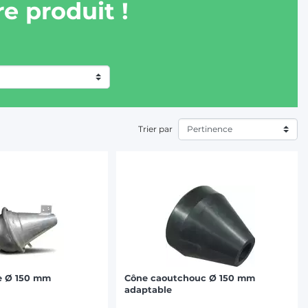
e produit !
Trier par
e Ø 150 mm
Cône caoutchouc Ø 150 mm
adaptable