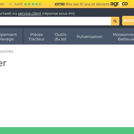
ide
4,6/5
fête ses 10 ans et devient
urtaxé) ou
service client
(réponse sous 4H)
BLOG
ipement
Pièces
Outils
Moissonne
Pulvérisation
élevage
Tracteur
du sol
Batteus
soires
er