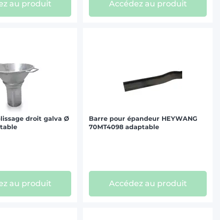
z au produit
Accédez au produit
issage droit galva Ø
Barre pour épandeur HEYWANG
table
70MT4098 adaptable
z au produit
Accédez au produit