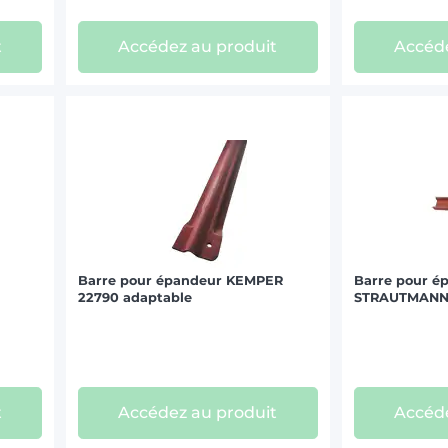
t
Accédez au produit
Accéde
Barre pour épandeur KEMPER
Barre pour é
22790 adaptable
STRAUTMANN 
t
Accédez au produit
Accéde