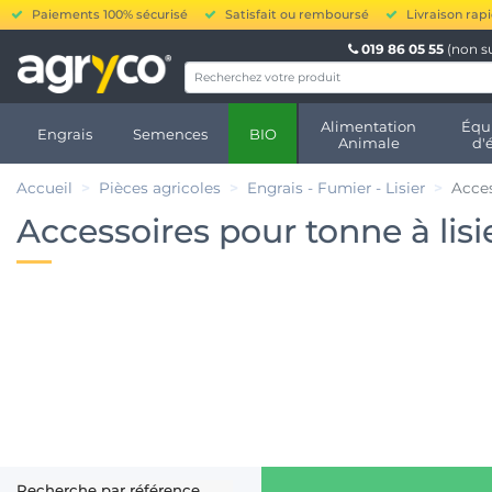
Paiements 100% sécurisé
Satisfait ou remboursé
Livraison rap
019 86 05 55
(non s
Alimentation
Équ
Engrais
Semences
BIO
Animale
d'
Accueil
Pièces agricoles
Engrais - Fumier - Lisier
Acces
Accessoires pour tonne à lisi
Recherche par référence