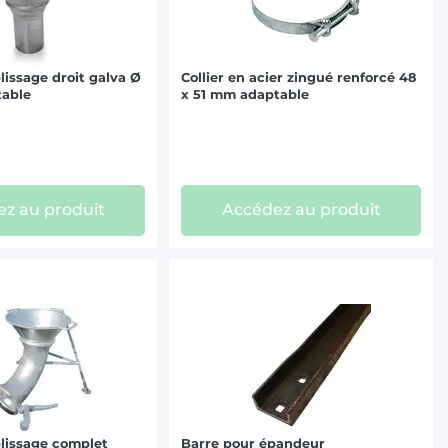
issage droit galva Ø
Collier en acier zingué renforcé 48
able
x 51 mm adaptable
z au produit
Accédez au produit
lissage complet
Barre pour épandeur