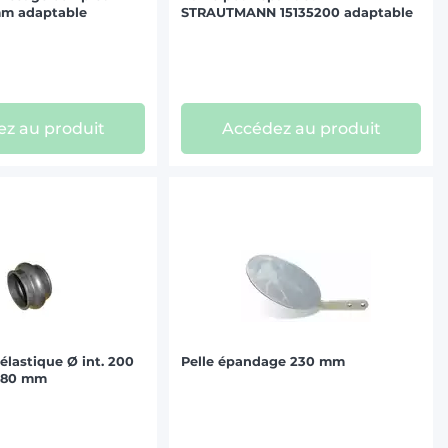
mm adaptable
STRAUTMANN 15135200 adaptable
z au produit
Accédez au produit
 élastique Ø int. 200
Pelle épandage 230 mm
280 mm