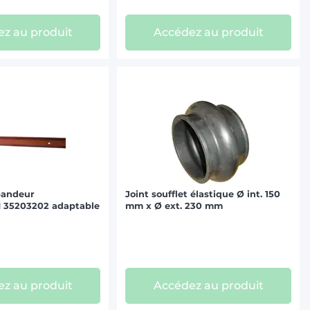
z au produit
Accédez au produit
pandeur
Joint soufflet élastique Ø int. 150
35203202 adaptable
mm x Ø ext. 230 mm
z au produit
Accédez au produit