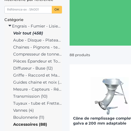
OK
Catégorie
Engrais - Fumier - Lisier (458)
Voir tout (458)
Aube - Disque - Plateau (2)
Chaines - Pignons - tendeurs (175)
Compresseur de tonne à lisier (21)
88 produits
Pièces Épandeur et Tonne à Lisier (32)
Diffuseur - Buse (12)
Griffe - Raccord et Manchon (75)
Guides chaine et noix (96)
Mesure - Capteurs - Régulation (9)
Transmission (10)
Tuyaux - tube et Frette (38)
Vannes (4)
Boulonnerie (11)
Cône de remplissage comple
galva ø 200 mm adaptable
Accessoires (88)