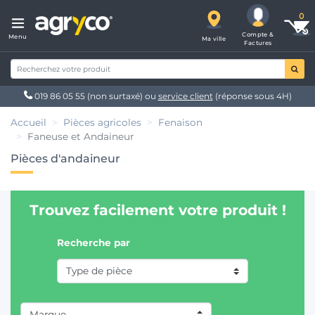
Compte &
Menu
Ma ville
Factures
019 86 05 55
(non surtaxé) ou
service client
(réponse sous 4H)
Accueil
Pièces agricoles
Fenaison
Faneuse et Andaineur
Pièces d'andaineur
Trouvez facilement votre produit !
Recherche par
Marque