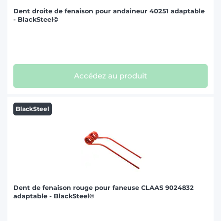
KONGSKILDE OVERUM (1)
Dent droite de fenaison pour andaineur 40251 adaptable
KRONE (16)
- BlackSteel©
KUHN (47)
KVERNELAND (9)
LELY (8)
Accédez au produit
MASCHIO GASPARDO (3)
MASSEY FERGUSON (5)
BlackSteel
MENGELE (1)
MORRA (4)
NIEMEYER (12)
PEZET (9)
Dent de fenaison rouge pour faneuse CLAAS 9024832
PÖTTINGER (31)
adaptable - BlackSteel©
RIVIÈRRE CASALIS (3)