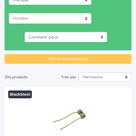
T
AGRAM (1)
CASE IH (2)
CLAAS / RENAULT (19)
Affiner ma recherche
DEUTZ-FAHR (34)
FELLA (21)
334 produits
Trier par
FERABOLI (2)
BlackSteel
GALFRE (2)
JF-STOLL (13)
JOHN DEERE (4)