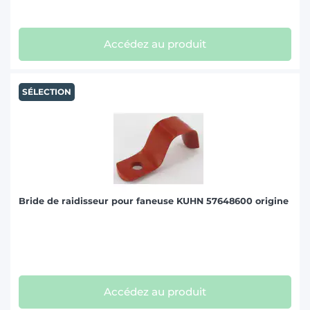
SIP (13)
Accédez au produit
TAARUP (3)
SÉLECTION
VICON (21)
WELGER (2)
Bride de raidisseur pour faneuse KUHN 57648600 origine
Accédez au produit