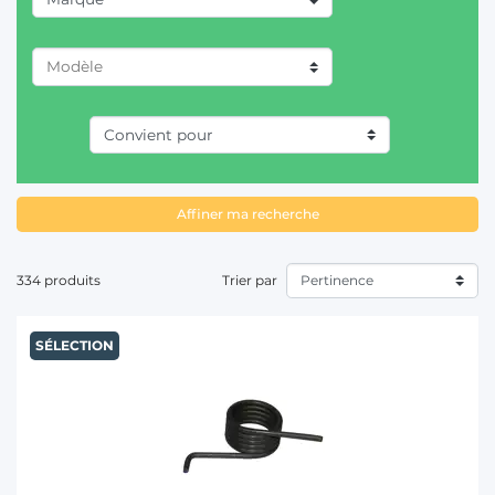
T
AGRAM (1)
CASE IH (2)
CLAAS / RENAULT (19)
Affiner ma recherche
DEUTZ-FAHR (34)
FELLA (21)
334 produits
Trier par
FERABOLI (2)
SÉLECTION
GALFRE (2)
JF-STOLL (13)
JOHN DEERE (4)