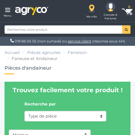
Compte &
Menu
Ma ville
Factures
019 86 05 55
(non surtaxé) ou
service client
(réponse sous 4H)
Accueil
Pièces agricoles
Fenaison
Faneuse et Andaineur
Pièces d'andaineur
Trouvez facilement votre produit !
Recherche par
Marque