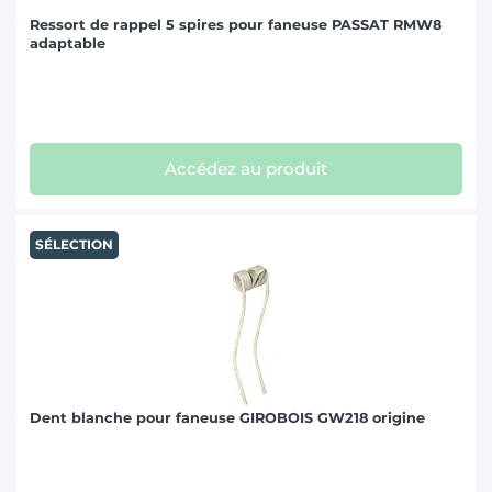
KONGSKILDE OVERUM (1)
Ressort de rappel 5 spires pour faneuse PASSAT RMW8
KRONE (16)
adaptable
KUHN (47)
KVERNELAND (9)
LELY (8)
Accédez au produit
MASCHIO GASPARDO (3)
MASSEY FERGUSON (5)
SÉLECTION
MENGELE (1)
MORRA (4)
NIEMEYER (12)
PEZET (9)
Dent blanche pour faneuse GIROBOIS GW218 origine
PÖTTINGER (31)
RIVIÈRRE CASALIS (3)