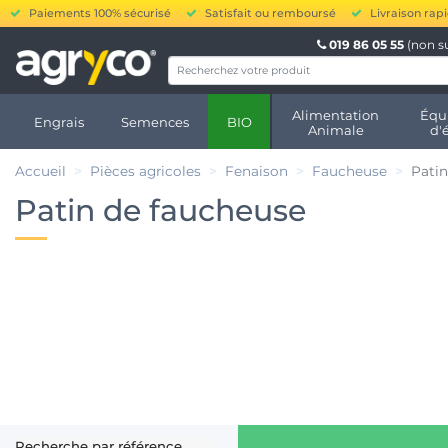
Paiements 100% sécurisé
Satisfait ou remboursé
Livraison rap
019 86 05 55
(non s
Alimentation
Équ
Engrais
Semences
BIO
Animale
d'
Accueil
Pièces agricoles
Fenaison
Faucheuse
Patin
Patin de faucheuse
Recherche par référence