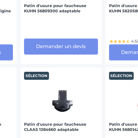
Patin d'usure pour faucheuse
Patin d'usure
igine
KUHN 56809300 adaptable
KUHN 562058
SIP (1)
TAARUP (1)
4.5
VICON (11)
Demander un devis
s
Deman
SÉLECTION
SÉLECTION
e
Patin d'usure pour faucheuse
Patin d'usure
CLAAS 1384660 adaptable
KUHN 5680142