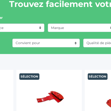
Trouvez facilement votr
ar
Marque
CLAAS / RENAULT (9)
DEUTZ-FAHR (1)
JOHN DEERE (10)
SÉLECTION
SÉLECTION
KUHN (34)
KVERNELAND (3)
LELY (1)
PÖTTINGER (8)