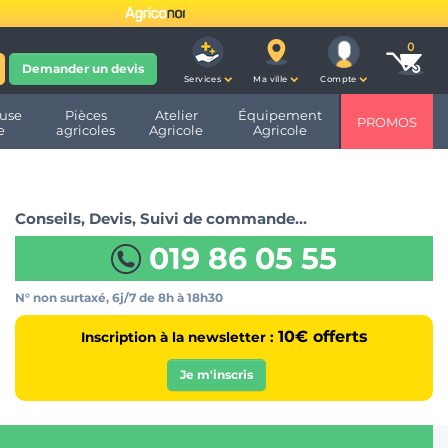
fête ses 10 ans et devient
Demander un devis
Services
Ma ville
Compte
use
Pièces
Atelier
Équipement
PROMOS
e
agricoles
Agricole
Agricole
Conseils, Devis, Suivi de commande…
019 86 05 55
N° non surtaxé, 6j/7
de 8h à 18h30
10€ offerts
Inscription à la newsletter :
Je m'inscris