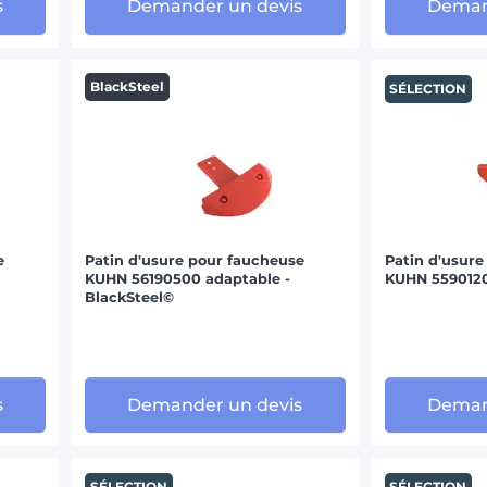
s
Demander un devis
Deman
BlackSteel
SÉLECTION
e
Patin d'usure pour faucheuse
Patin d'usure
KUHN 56190500 adaptable -
KUHN 5590120
BlackSteel©
s
Demander un devis
Deman
SÉLECTION
SÉLECTION