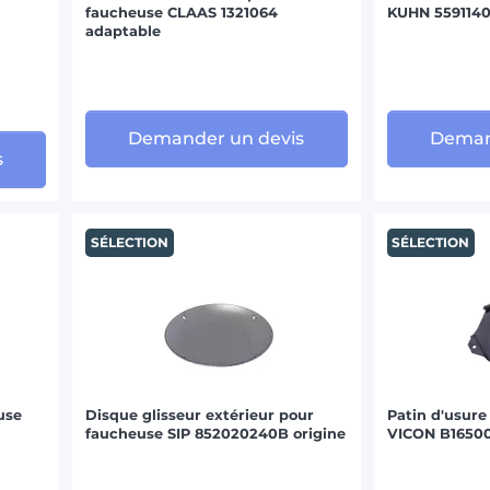
faucheuse CLAAS 1321064
KUHN 5591140
adaptable
Demander un devis
Deman
s
SÉLECTION
SÉLECTION
use
Disque glisseur extérieur pour
Patin d'usure
faucheuse SIP 852020240B origine
VICON B16500