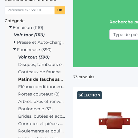
OK
Catégorie
Recherche p
Fenaison (1110)
Voir tout (1110)
Presse et Auto-chargeuse (287)
Faucheuse (390)
Voir tout (390)
Disques, tambours et accessoires (24)
Couteaux de faucheuse (186)
73 produits
Patins de faucheuse (73)
Fléaux conditionneur (10)
Portes couteaux (8)
SÉLECTION
Arbres, axes et renvois d'angle (2)
Boulonnerie (33)
Brides, butées et accessoires (29)
Courroies et pièces d'entraînement (11)
Roulements et douilles (25)