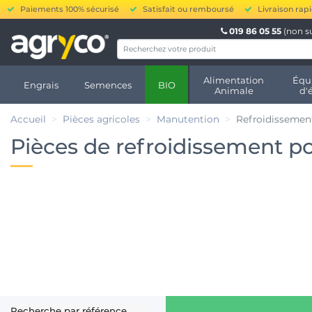
Paiements 100% sécurisé
Satisfait ou remboursé
Livraison rap
019 86 05 55
(non s
Alimentation
Équ
Engrais
Semences
BIO
Animale
d'
Accueil
Pièces agricoles
Manutention
Refroidissemen
Pièces de refroidissement p
Recherche par référence