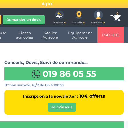
fête ses 10 ans et devient
Demander un devis
Services
Ma ville
Compte
use
Pièces
Atelier
Équipement
PROMOS
e
agricoles
Agricole
Agricole
Conseils, Devis, Suivi de commande…
019 86 05 55
N° non surtaxé, 6j/7
de 8h à 18h30
10€ offerts
Inscription à la newsletter :
Je m'inscris