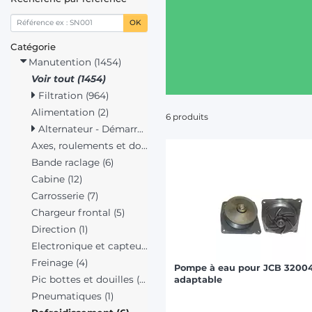
OK
Catégorie
Manutention (1454)
Voir tout (1454)
Filtration (964)
Alimentation (2)
6 produits
Alternateur - Démarreur (134)
Axes, roulements et douilles (8)
Bande raclage (6)
Cabine (12)
Carrosserie (7)
Chargeur frontal (5)
Direction (1)
Electronique et capteurs (3)
Freinage (4)
Pompe à eau pour JCB 3200
Pic bottes et douilles (167)
adaptable
Pneumatiques (1)