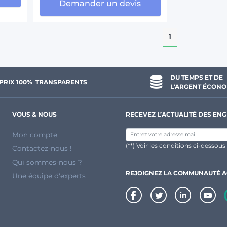
Demander un devis
1
DU TEMPS ET DE 
PRIX 100% 
 TRANSPARENTS 
L'ARGENT ÉCONO
VOUS & NOUS
RECEVEZ L’ACTUALITÉ DES ENG
Mon compte
(**) Voir les conditions ci-dessous
Contactez-nous !
Qui sommes-nous ?
REJOIGNEZ LA COMMUNAUTÉ 
Une équipe d'experts