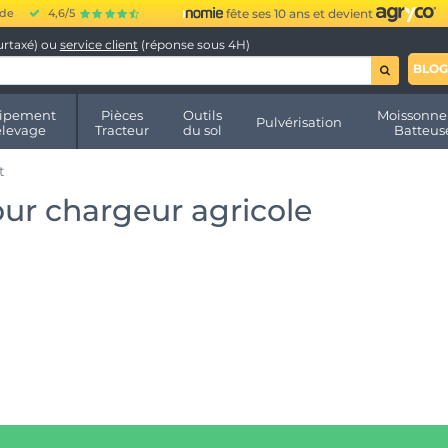
ide
4,6/5
fête ses 10 ans et devient
urtaxé) ou
service client
(réponse sous 4H)
BLOG
ipement
Pièces
Outils
Moissonne
Pulvérisation
élevage
Tracteur
du sol
Batteus
t
our chargeur agricole