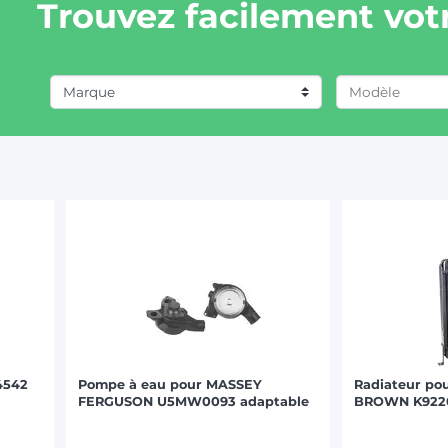
Trouvez facilement votr
Marque
CASE IH (1)
CLAAS / RENAULT (1)
JCB (1)
JOHN DEERE (1)
MANITOU (1)
MASSEY FERGUSON (2)
4542
Pompe à eau pour MASSEY
Radiateur po
FERGUSON U5MW0093 adaptable
BROWN K9220