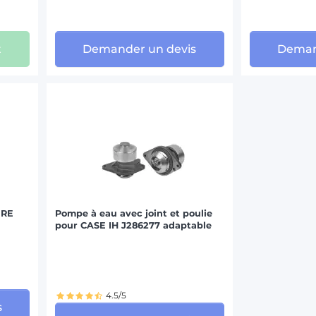
t
Demander un devis
Deman
ERE
Pompe à eau avec joint et poulie
pour CASE IH J286277 adaptable
4.5/5
s