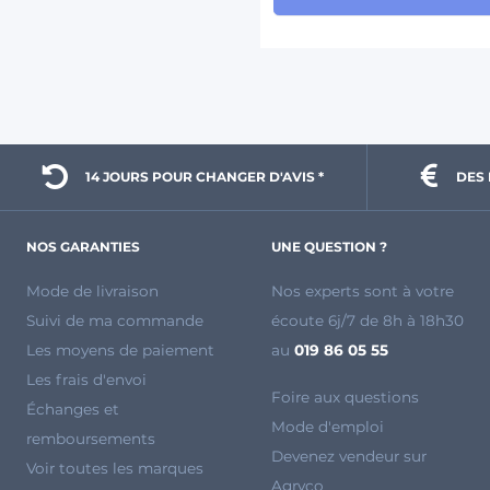
14 JOURS POUR 
CHANGER D'AVIS *
DES 
NOS GARANTIES
UNE QUESTION ?
Mode de livraison
Nos experts sont à votre
Suivi de ma commande
écoute 6j/7 de 8h à 18h30
Les moyens de paiement
au
019 86 05 55
Les frais d'envoi
Foire aux questions
Échanges et
Mode d'emploi
remboursements
Devenez vendeur sur
Voir toutes les marques
Agryco