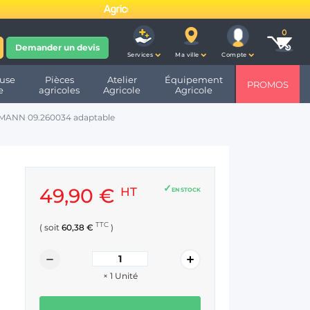
fête ses 10 ans et devient
Demander un devis
Services
Ma ville
Compte
use
Pièces
Atelier
Équipement
PROMOS
e
agricoles
Agricole
Agricole
GMANN 09.260034 adaptable
49,90 €
HT
EN STOCK
TTC
( soit
60,38 €
)
×
1
Unité