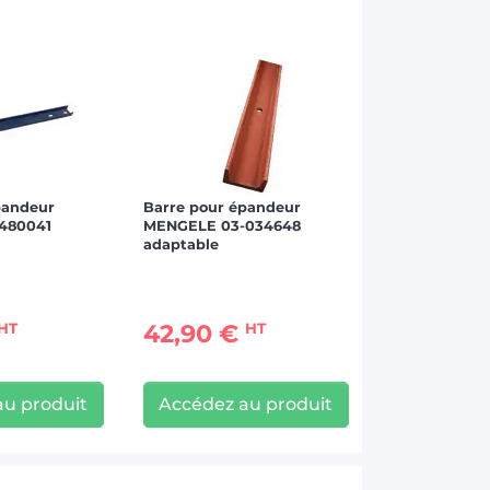
pandeur
Barre pour épandeur
480041
MENGELE 03-034648
adaptable
42,90 €
HT
HT
au produit
Accédez au produit