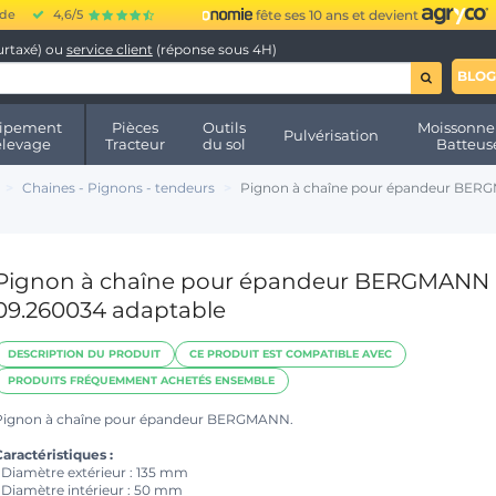
ide
4,6/5
fête ses 10 ans et devient
urtaxé) ou
service client
(réponse sous 4H)
BLOG
ipement
Pièces
Outils
Moissonne
Pulvérisation
élevage
Tracteur
du sol
Batteus
Chaines - Pignons - tendeurs
Pignon à chaîne pour épandeur BER
Pignon à chaîne pour épandeur BERGMANN
09.260034 adaptable
DESCRIPTION DU PRODUIT
CE PRODUIT EST COMPATIBLE AVEC
PRODUITS FRÉQUEMMENT ACHETÉS ENSEMBLE
Pignon à chaîne pour épandeur BERGMANN.
aractéristiques :
• Diamètre extérieur : 135 mm
• Diamètre intérieur : 50 mm