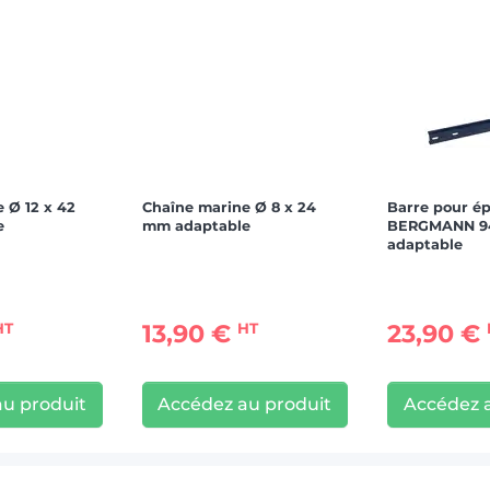
 Ø 12 x 42
Chaîne marine Ø 8 x 24
Barre pour é
e
mm adaptable
BERGMANN 9
adaptable
13,90 €
23,90 €
HT
HT
u produit
Accédez au produit
Accédez 