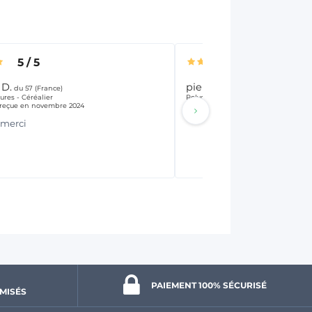
5
/
5
5
/
5
 D.
pierre E .
du 57 (France)
du 62 (France)
ures - Céréalier
Polyculteur
eçue en novembre 2024
Commande reçue en septembre 20
 merci
PAIEMENT 100% 
SÉCURISÉ
MISÉS