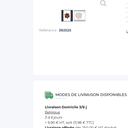
•
•
Référence :
382525
L
MODES DE LIVRAISON DISPONIBLES
Livraison Domicile 3/6 j
Belgique
3 à 6 jours
+ 9,90 € HT, soit (11,98 € TTC)
Livraison offerte
dès 250,00 € HT d'achat