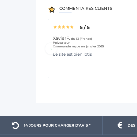
COMMENTAIRES CLIENTS
5
/
5
XavierF.
du 33 (France)
Polyculteur
Commande reçue en janvier 2025
Le site est bien lotis
14 JOURS POUR 
CHANGER D'AVIS *
DES 