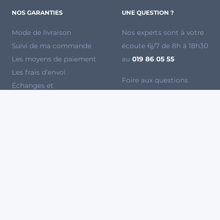
NOS GARANTIES
UNE QUESTION ?
Mode de livraison
Nos experts sont à votre
Suivi de ma commande
écoute 6j/7 de 8h à 18h30
Les moyens de paiement
au
019 86 05 55
Les frais d'envoi
Foire aux questions
Échanges et
Mode d'emploi
remboursements
Devenez vendeur sur
Voir toutes les marques
Agryco
Régie publicitaire
La Récolte
WikiAgri
PAIEMENT 100% SÉCURISÉ