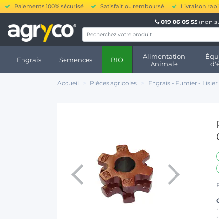
Paiements 100% sécurisé
Satisfait ou remboursé
Livraison rap
019 86 05 55
(non s
Alimentation
Équ
Engrais
Semences
BIO
Animale
d'
Accueil
Pièces agricoles
Engrais - Fumier - Lisier
C