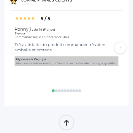
5
/
5
Ronny j .
La
du 79 (France)
Eleveur
Pol
Commande reçue en décembre 2024
Co
Très satisfaite du produit commander très bien
si
emballé et protégé
Ré
Me
Réponse de l'équipe
Merci de ce retour positif, a très vite sur notre site. L'équipe qualité.