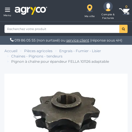
Compte &
Menu
Ma ville
Factures
019 86 05 55
(non surtaxé) ou
service client
(réponse sous 4H)
Accueil
Pièces agricoles
Engrais - Fumier - Lisier
Chaines - Pignons - tendeurs
Pignon à chaîne pour épandeur FELLA 101126 adaptable