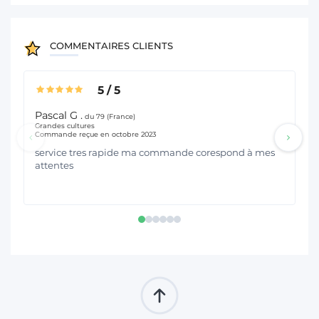
COMMENTAIRES CLIENTS
5
/
5
Pascal G .
Ge
du 79 (France)
Grandes cultures
Gra
Commande reçue en octobre 2023
Co
service tres rapide ma commande corespond à mes
Bo
attentes
pa
c