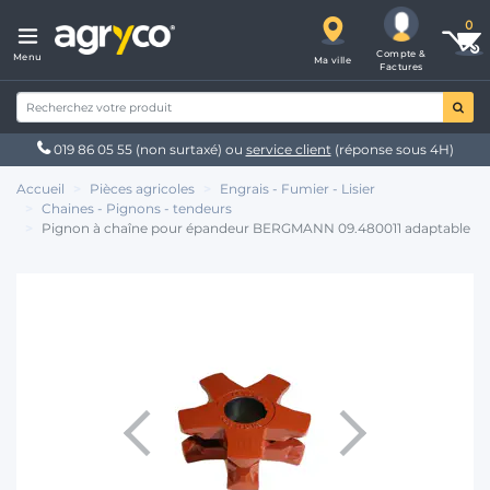
Compte &
Menu
Ma ville
Factures
019 86 05 55
(non surtaxé) ou
service client
(réponse sous 4H)
Accueil
Pièces agricoles
Engrais - Fumier - Lisier
Chaines - Pignons - tendeurs
Pignon à chaîne pour épandeur BERGMANN 09.480011 adaptable