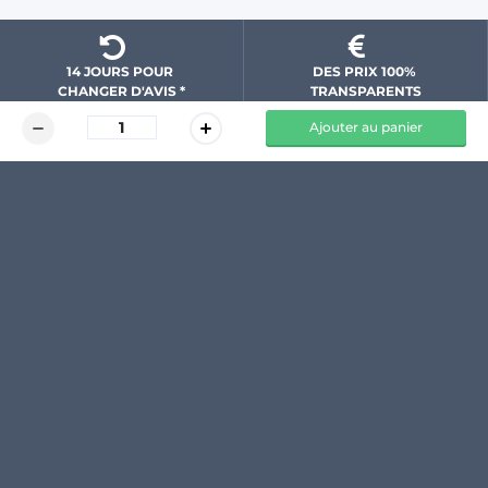
14 JOURS POUR 
DES PRIX 100% 
CHANGER D'AVIS *
 TRANSPARENTS 
Ajouter au panier
DU TEMPS ET DE 
PAIEMENT 100% 
L'ARGENT ÉCONOMISÉS
SÉCURISÉ
NOS GARANTIES
Mode de livraison
Suivi de ma commande
Les moyens de paiement
Les frais d'envoi
Échanges et remboursements
Voir toutes les marques