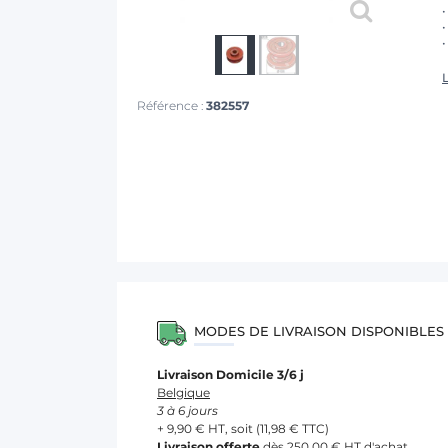
•
•
L
Référence :
382557
MODES DE LIVRAISON DISPONIBLES
Livraison Domicile 3/6 j
Belgique
3 à 6 jours
+ 9,90 € HT, soit (11,98 € TTC)
Livraison offerte
dès 250,00 € HT d'achat