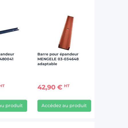
pandeur
Barre pour épandeur
480041
MENGELE 03-034648
adaptable
42,90 €
HT
HT
au produit
Accédez au produit