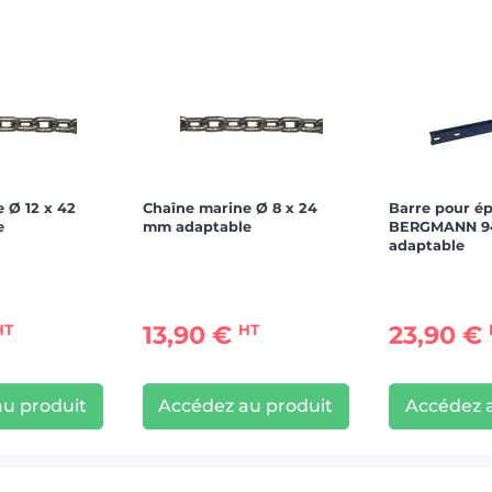
 Ø 12 x 42
Chaîne marine Ø 8 x 24
Barre pour é
e
mm adaptable
BERGMANN 9
adaptable
13,90 €
23,90 €
HT
HT
u produit
Accédez au produit
Accédez 