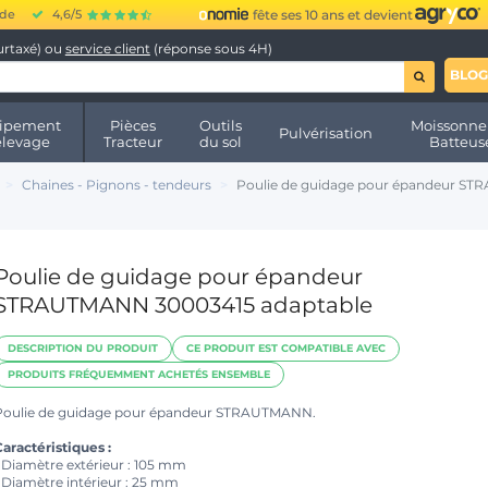
ide
4,6/5
fête ses 10 ans et devient
urtaxé) ou
service client
(réponse sous 4H)
BLOG
ipement
Pièces
Outils
Moissonne
Pulvérisation
élevage
Tracteur
du sol
Batteus
Chaines - Pignons - tendeurs
Poulie de guidage pour épandeur S
Poulie de guidage pour épandeur
STRAUTMANN 30003415 adaptable
DESCRIPTION DU PRODUIT
CE PRODUIT EST COMPATIBLE AVEC
PRODUITS FRÉQUEMMENT ACHETÉS ENSEMBLE
Poulie de guidage pour épandeur STRAUTMANN.
aractéristiques :
• Diamètre extérieur : 105 mm
• Diamètre intérieur : 25 mm