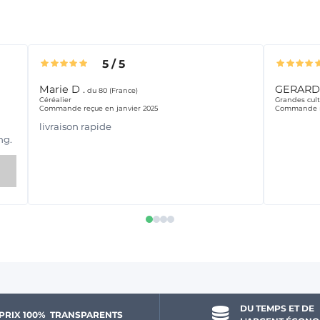
5
/
5
Marie D .
GERARD 
du 80 (France)
Céréalier
Grandes cult
Commande reçue en janvier 2025
Commande r
livraison rapide
ng.
DU TEMPS ET DE 
PRIX 100% 
 TRANSPARENTS 