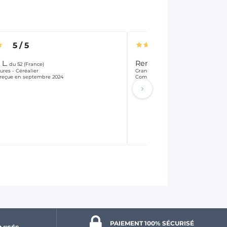
5
/
5
5
/
5
L.
René m .
du 52 (France)
du 14 (France)
ures - Céréalier
Grandes cultures - Céréalier
eçue en septembre 2024
Commande reçue en septembre 20
PAIEMENT 100% 
SÉCURISÉ