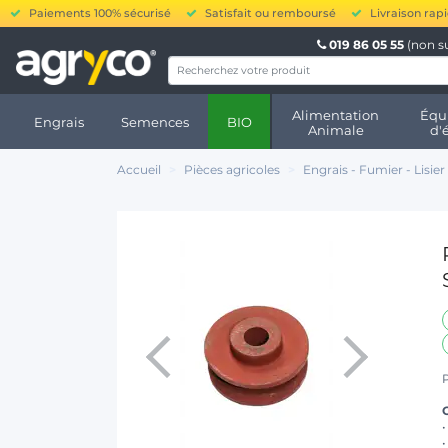
Paiements 100% sécurisé
Satisfait ou remboursé
Livraison rap
019 86 05 55
(non s
Alimentation
Équ
Engrais
Semences
BIO
Animale
d'
Accueil
Pièces agricoles
Engrais - Fumier - Lisier
C