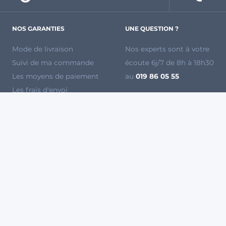
NOS GARANTIES
UNE QUESTION ?
Mode de livraison
Nos experts sont à votre
Suivi de ma commande
écoute 6j/7 de 8h à 18h30
Les moyens de paiement
au
019 86 05 55
Les frais d'envoi
Foire aux questions
Échanges et
Mode d'emploi
remboursements
Devenez vendeur sur
Voir toutes les marques
Agryco
Régie publicitaire
La Récolte
WikiAgri
PAIEMENT 100% SÉCURISÉ