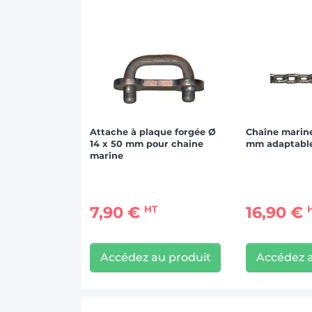
Attache à plaque forgée Ø
Chaîne marine
14 x 50 mm pour chaine
mm adaptabl
marine
7,90 €
16,90 €
HT
Accédez au produit
Accédez a