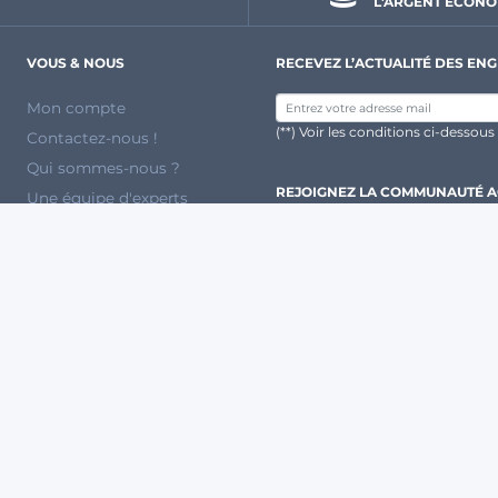
L'ARGENT ÉCONO
VOUS & NOUS
RECEVEZ L’ACTUALITÉ DES ENG
Mon compte
(**) Voir les conditions ci-dessous
Contactez-nous !
Qui sommes-nous ?
REJOIGNEZ LA COMMUNAUTÉ 
Une équipe d'experts
DES PARTENAIRES RECONNUS