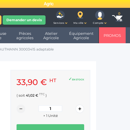
fête ses 10 ans et devient
Demander un devis
Services
Ma ville
Compte
use
Pièces
Atelier
Équipement
PROMOS
e
agricoles
Agricole
Agricole
TRAUTMANN 30003415 adaptable
33,90 €
HT
EN STOCK
TTC
( soit
41,02 €
)
×
1
Unité