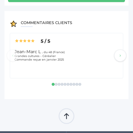
COMMENTAIRES CLIENTS
5
/
5
Jean-Marc L .
Je
du 48 (France)
Grandes cultures - Céréalier
Pol
Commande reçue en janvier 2025
Com