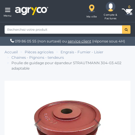
Compte &
Menu
Ma ville
Factures
019 86 05 55
(non surtaxé) ou
service client
(réponse sous 4H)
Accueil
Pièces agricoles
Engrais - Fumier - Lisier
Chaines - Pignons - tendeurs
Poulie de guidage pour épandeur STRAUTMANN 304-03.402
adaptable