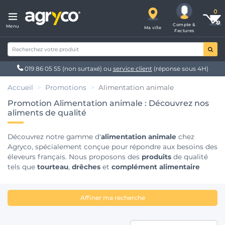
Compte &
Menu
Ma ville
Factures
019 86 05 55
(non surtaxé) ou
service client
(réponse sous 4H)
Accueil
Promotions
Alimentation animale
Promotion Alimentation animale : Découvrez nos
aliments de qualité
Découvrez notre gamme d'
alimentation animale
chez
Agryco, spécialement conçue pour répondre aux besoins des
éleveurs français. Nous proposons des
produits
de qualité
tels que
tourteau
,
drêches
et
complément alimentaire
pour assurer une nutrition optimale de vos
animaux
. Nos
solutions incluent également des éléments essentiels tels
que le
caco3
, le
lithothamne
, le
propylène glycol
et l'
oxyde
Affiner ma recherche
de magnésium
pour favoriser la santé et la croissance de
vos animaux. N'oubliez pas d'explorer notre sélection de