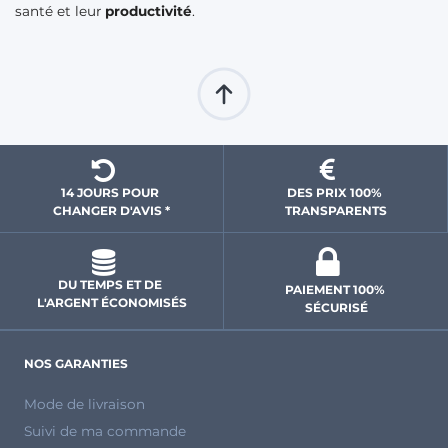
santé et leur
productivité
.
14 JOURS POUR 
DES PRIX 100% 
CHANGER D'AVIS *
 TRANSPARENTS 
DU TEMPS ET DE 
PAIEMENT 100% 
L'ARGENT ÉCONOMISÉS
SÉCURISÉ
NOS GARANTIES
Mode de livraison
Suivi de ma commande