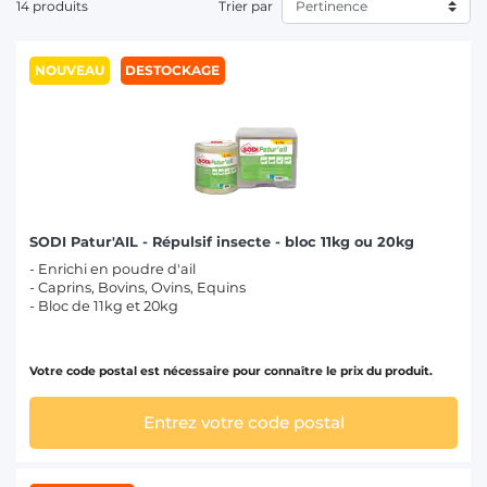
seau à lécher
pour une utilisation pratique et efficace.
14 produits
Trier par
Faites confiance à notre expertise en
alimentation animale
T
pour garantir le bien-être de vos animaux et la rentabilité de
votre
élevage
.
NOUVEAU
DESTOCKAGE
SODI Patur'AIL - Répulsif insecte - bloc 11kg ou 20kg
- Enrichi en poudre d'ail
- Caprins, Bovins, Ovins, Equins
- Bloc de 11kg et 20kg
Votre code postal est nécessaire pour connaître le prix du produit.
Entrez votre code postal