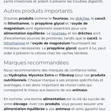
santé intestinale et aidant à prévenir les troubles digestifs.
Autres produits importants
D'autres
produits
comme le
Tourteau
, les
drêches
, le
caco3
,
le
lithothamne
, le
propylène glycol
et l'
oxyde de
magnésium
sont également essentiels pour une
alimentation équilibrée
. Le
tourteau
et les
drêches
sont
d'excellentes sources de protéines, tandis que le
caco3
, le
lithothamne
et l'
oxyde de magnésium
fournissent les
minéraux nécessaires. Le
propylène glycol
, quant à lui, peut
aider à prévenir la cétose chez les vaches laitières.
Marques recommandées
Nous recommandons des marques de confiance telles
qu'
Hydroplus
,
Mycotox Extra
et
Fibratop
pour ces
produits
nutritionnels
. Chaque marque a ses propres spécificités et
avantages, il est donc important de choisir celle qui
correspond le mieux aux besoins de vos
animaux
.
En somme, une bonne
alimentation
est la clé du succès de
votre
élevage
. Avec ces
produits
, vous pouvez assurer une
alimentation équilibrée
à vos
animaux
et ainsi garantir leur