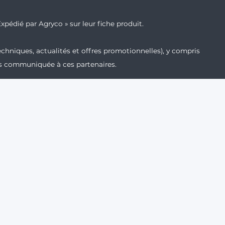
xpédié par Agryco » sur leur fiche produit.
echniques, actualités et offres promotionnelles), y compris
ais communiquée à ces partenaires.
t, vous confirmez utiliser une adresse e-mail professionnelle
 clics afin d'améliorer nos communications. Vous pouvez vous
ls.
professionnels.
n. Avant toute utilisation, lisez l'étiquette et les