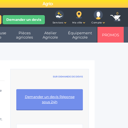
fête ses 10 ans et devient
Demander un devis
Services
Ma ville
Compte
use
Pièces
Atelier
Équipement
PROMOS
e
agricoles
Agricole
Agricole
SUR DEMANDE DE DEVIS
ée
Demander un devis Réponse
sous 24h
t.