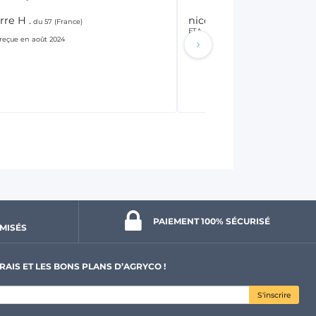
rre H .
nicolas G .
du 57 (France)
du 45 (France)
ETA
eçue en août 2024
Commande reçue en août 2024
PAIEMENT 100% 
SÉCURISÉ
MISÉS
RAIS ET LES BONS PLANS D’AGRYCO !
S'inscrire