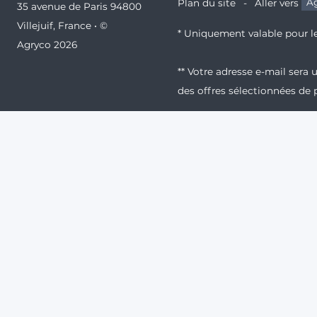
Plan du site
Aller vers
Ag
35 avenue de Paris 94800
Villejuif, France • ©
* Uniquement valable pour le
Agryco 2026
** Votre adresse e-mail sera
des offres sélectionnées de 
Cette newsletter est destinée
et acceptez de recevoir ces
Nos e-mails peuvent contenir
désabonner ou refuser ce sui
Pour en savoir plus, consult
N° Agrément : CA02404 pour 
Produits réservés aux profess