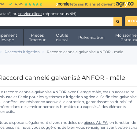
ide
4,6/5
fête ses 10 ans et devient
urtaxé) ou
service client
(réponse sous 4H)
BLOG
ipement
Pièces
Outils
Moissonne
Pulvérisation
élevage
Tracteur
du sol
Batteus
Raccords irrigation
Raccord cannelé galvanisé ANFOR - mâle
Raccord cannelé galvanisé ANFOR - mâle
Ce raccord cannelé galvanisé ANFOR avec filetage mâle, est un accessoire
obuste et fiable pour les systèmes d'irrigation agricole. Sa finition galvanis
ui confère une résistance accrue à la corrosion, garantissant sa durabilité
même dans des environnements humides ou exposés à des éléments
orrosifs.
Nous disposons également divers modèles de
pièces AL-FA
, en fonction de
vos besoins, nous vous suggérons de bien vous renseigner avant votre acha