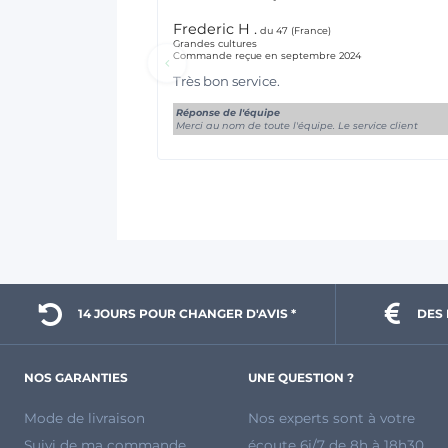
Frederic H .
du 47 (France)
Grandes cultures
Commande reçue en septembre 2024
Très bon service.
Réponse de l'équipe
Merci au nom de toute l'équipe. Le service client
14 JOURS POUR 
CHANGER D'AVIS *
DES 
NOS GARANTIES
UNE QUESTION ?
Mode de livraison
Nos experts sont à votre
Suivi de ma commande
écoute 6j/7 de 8h à 18h30