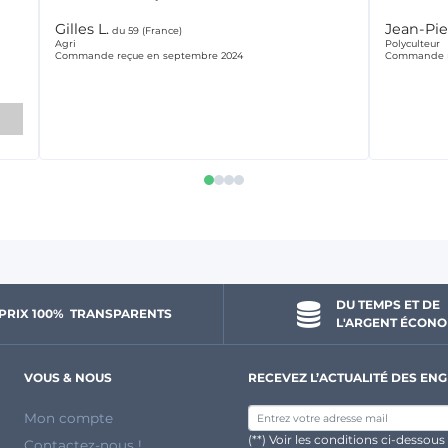
Gilles L.
Jean-Pie
du 59 (France)
Agri
Polyculteur
Commande reçue en septembre 2024
Commande r
DU TEMPS ET DE 
PRIX 100% 
 TRANSPARENTS 
L'ARGENT ÉCONO
VOUS & NOUS
RECEVEZ L’ACTUALITÉ DES ENG
Mon compte
(**) Voir les conditions ci-dessous
Contactez-nous !