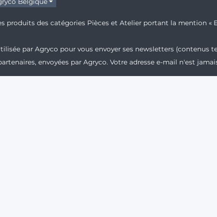
ryco Belgique
s produits des catégories Pièces et Atelier portant la mention « E
 utilisée par Agryco pour vous envoyer ses newsletters (contenus t
partenaires, envoyées par Agryco. Votre adresse e-mail n'est jam
 en priorité aux professionnels de l'agriculture. En vous inscrivan
 communications.
 des pixels de suivi permettant de mesurer les ouvertures et les
vi à tout moment via les liens présents dans chacun de nos e-mai
ez notre
Politique de confidentialité
.
l'activité Distribution de produits phytopharmaceutiques à des 
ionnels : utilisez les produits phytopharmaceutiques avec précautio