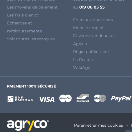
Les moyens de paiement
au
019 86 05 55
Les frais d'envoi
Foire aux questions
Échanges et
Mode d'emploi
remboursements
Devenez vendeur sur
Voir toutes les marques
Agryco
Régie publicitaire
La Récolte
WikiAgri
PAIEMENT 100% SÉCURISÉ
Paramétrer mes cookies