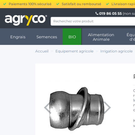
Paiements 100% sécurisé
Satisfait ou remboursé
Livraison rap
019 86 05 55
(non s
Alimentation
Équ
Engrais
Semences
BIO
Animale
d'
Accueil
Equipement agricole
Irrigation agricole
r
l
c