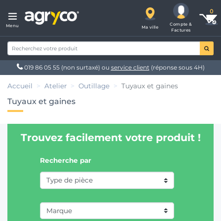
Compte &
Menu
Ma ville
Factures
019 86 05 55
(non surtaxé) ou
service client
(réponse sous 4H)
Accueil
Atelier
Outillage
Tuyaux et gaines
Tuyaux et gaines
Trouvez facilement votre produit !
Recherche par