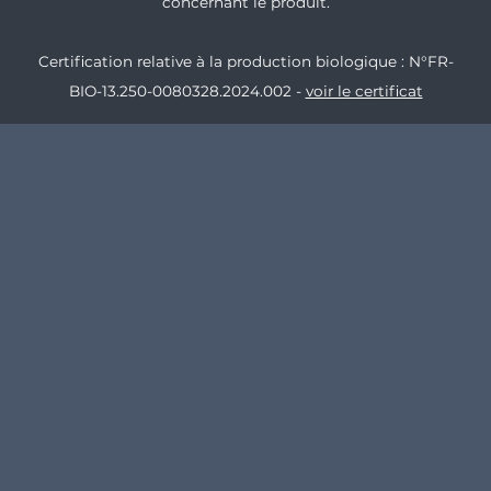
concernant le produit.
Certification relative à la production biologique : N°FR-
BIO-13.250-0080328.2024.002 -
voir le certificat