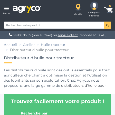
Compte &
Menu
Ma ville
Factures
019 86 05 55
(non surtaxé) ou
service client
(réponse sous 4H)
Accueil
Atelier
Huile tracteur
Distributeur d'huile pour tracteur
Distributeur d'huile pour tracteur
Les distributeurs d'huile sont des outils essentiels pour tout
agriculteur cherchant à optimiser la gestion et l'utilisation
des lubrifiants sur son exploitation. Chez Agryco, nous
proposons une large gamme de
distributeurs d'huile pour
tracteurs
et autres équipements agricoles, conçus pour
faciliter l'application précise et sans gaspillage des
Trouvez facilement votre produit !
différents types d'huiles nécessaires à l'entretien de votre
matériel, comme l'huile moteur, l'huile hydraulique et l'huile
de transmission. Nos produits allient design, durabilité, et
Recherche par