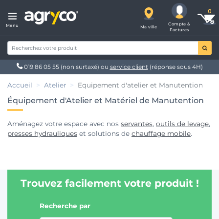
Compte &
Menu
Ma ville
Factures
019 86 05 55
(non surtaxé) ou
service client
(réponse sous 4H)
Accueil
Atelier
Equipement d'atelier et Manutention
Équipement d'Atelier et Matériel de Manutention
Aménagez votre espace avec nos
servantes
,
outils de levage
,
presses hydrauliques
et solutions de
chauffage mobile
.
Trouvez facilement votre produit !
Recherche par