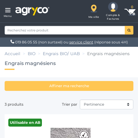
Compte &
Menu
Ma ville
Factures
019 86 05 55
(non surtaxé) ou
service client
(réponse sous 4H)
Accueil
BIO
Engrais BIO/ UAB
Engrais magnésiens
Engrais magnésiens
Affiner ma recherche
3 produits
Trier par
Utilisable en AB