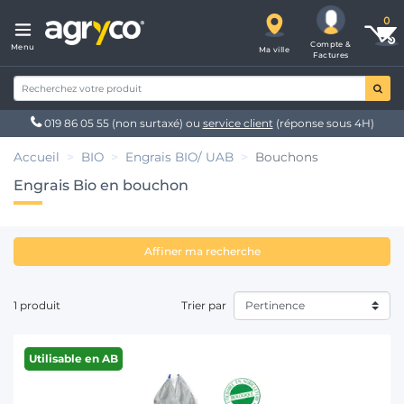
Compte &
Menu
Ma ville
Factures
019 86 05 55
(non surtaxé) ou
service client
(réponse sous 4H)
Accueil
BIO
Engrais BIO/ UAB
Bouchons
Engrais Bio en bouchon
Affiner ma recherche
1 produit
Trier par
Utilisable en AB