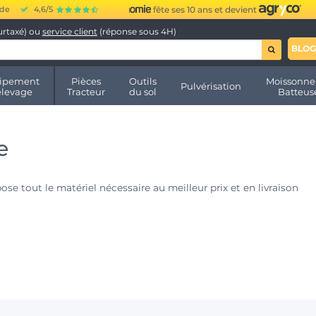
ide
4,6/5
fête ses 10 ans et devient
urtaxé) ou
service client
(réponse sous 4H)
BLOG
ipement
Pièces
Outils
Moissonne
Pulvérisation
élevage
Tracteur
du sol
Batteus
e
se tout le matériel nécessaire au meilleur prix et en livraison