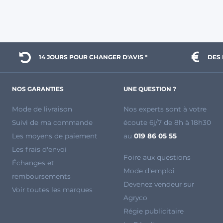
14 JOURS POUR 
CHANGER D'AVIS *
DES 
NOS GARANTIES
UNE QUESTION ?
Mode de livraison
Nos experts sont à votre
Suivi de ma commande
écoute 6j/7 de 8h à 18h30
Les moyens de paiement
au
019 86 05 55
Les frais d'envoi
Foire aux questions
Échanges et
Mode d'emploi
remboursements
Devenez vendeur sur
Voir toutes les marques
Agryco
Régie publicitaire