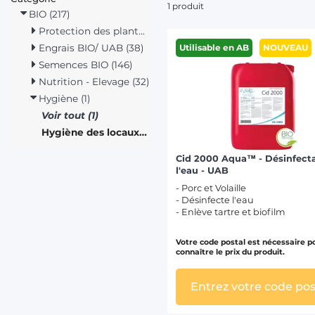
1 produit
BIO (217)
Protection des plantes (8)
Engrais BIO/ UAB (38)
Utilisable en AB
NOUVEAU
Semences BIO (146)
Nutrition - Elevage (32)
Hygiène (1)
Voir tout (1)
Hygiène des locaux d'élevage (1)
Cid 2000 Aqua™ - Désinfect
l'eau - UAB
- Porc et Volaille
- Désinfecte l'eau
- Enlève tartre et biofilm
Votre code postal est nécessaire p
connaître le prix du produit.
Entrez votre code pos