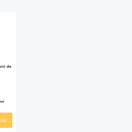
ant de
our
tal