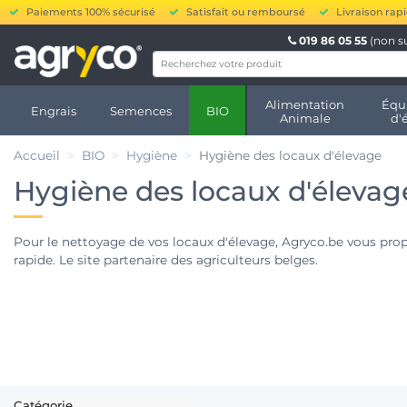
Paiements 100% sécurisé
Satisfait ou remboursé
Livraison rap
019 86 05 55
(non s
Alimentation
Équ
Engrais
Semences
BIO
Animale
d'
Accueil
BIO
Hygiène
Hygiène des locaux d'élevage
Hygiène des locaux d'élevag
Pour le nettoyage de vos locaux d'élevage, Agryco.be vous propo
rapide. Le site partenaire des agriculteurs belges.
Catégorie