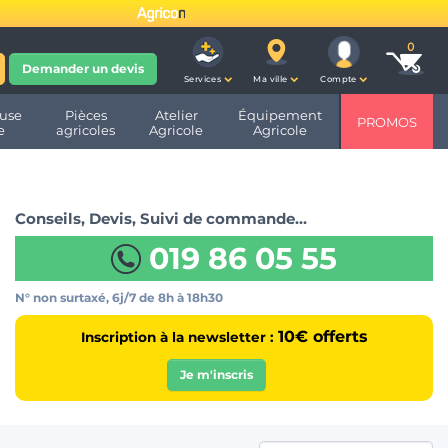
fête ses 10 ans et devient
Demander un devis
Services
Ma ville
Compte
use
Pièces
Atelier
Équipement
PROMOS
e
agricoles
Agricole
Agricole
Conseils, Devis, Suivi de commande…
019 86 05 55
N° non surtaxé, 6j/7
de 8h à 18h30
10€ offerts
Inscription à la newsletter :
Je m'inscris