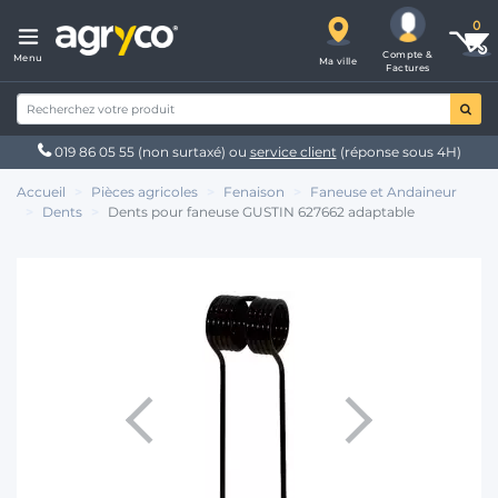
Compte &
Menu
Ma ville
Factures
019 86 05 55
(non surtaxé) ou
service client
(réponse sous 4H)
Accueil
Pièces agricoles
Fenaison
Faneuse et Andaineur
Dents
Dents pour faneuse GUSTIN 627662 adaptable