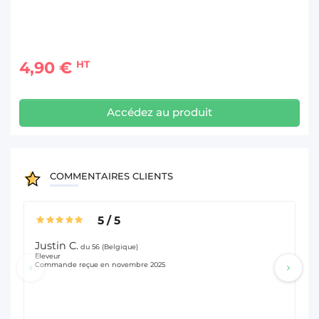
4,90 €
HT
Accédez au produit
COMMENTAIRES CLIENTS
5
/
5
Justin C.
An
du 56 (Belgique)
Eleveur
Pol
Commande reçue en novembre 2025
Co