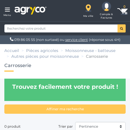
Compte &
Menu
Ma ville
Factures
019 86 05 55
(non surtaxé) ou
service client
(réponse sous 4H)
Accueil
Pièces agricoles
Moissonneuse - batteuse
Autres pièces pour moissonneuse
Carrosserie
Carrosserie
Trouvez facilement votre produit !
Affiner ma recherche
0 produit
Trier par