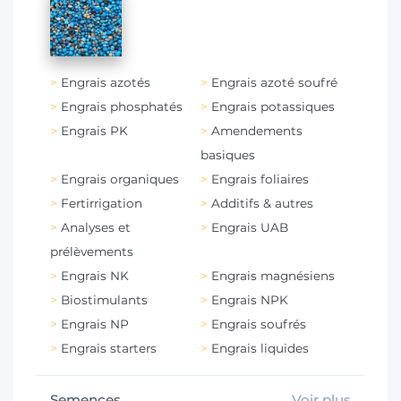
Engrais azotés
Engrais azoté soufré
Engrais phosphatés
Engrais potassiques
Engrais PK
Amendements
basiques
Engrais organiques
Engrais foliaires
Fertirrigation
Additifs & autres
Analyses et
Engrais UAB
prélèvements
Engrais NK
Engrais magnésiens
Biostimulants
Engrais NPK
Engrais NP
Engrais soufrés
Engrais starters
Engrais liquides
Semences
Voir plus